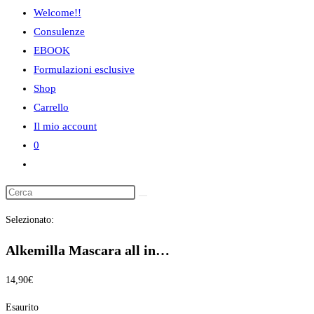
sito
Welcome!!
web
Consulenze
EBOOK
Formulazioni esclusive
Shop
Carrello
Il mio account
0
Attiva/disattiva
la
ricerca
Selezionato:
sul
sito
Alkemilla Mascara all in…
web
14,90
€
Esaurito