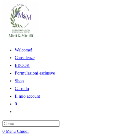
Salta
al
contenuto
Welcome!!
Consulenze
EBOOK
Formulazioni esclusive
Shop
Carrello
Il mio account
0
Attiva/disattiva
la
ricerca
0
Menu
Chiudi
sul