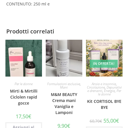
CONTENUTO: 250 ml e
Prodotti correlati
IN OFFERTA!
Per le donne
Formulazioni esclusive
,
Ansia e insonnia
,
Mani
Circolazione
,
Depurativi
Mirti & Mirtilli
e drenanti
,
Energia
,
Per
M&M BEAUTY
le donne
Ciclolen rapid
Crema mani
Kit CORTISOL BYE
gocce
Vaniglia e
BYE
Lamponi
17,50
€
Il
Il
55,00
€
60,70
€
prezzo
prez
9,90
€
Aggiungi al
originale
attu