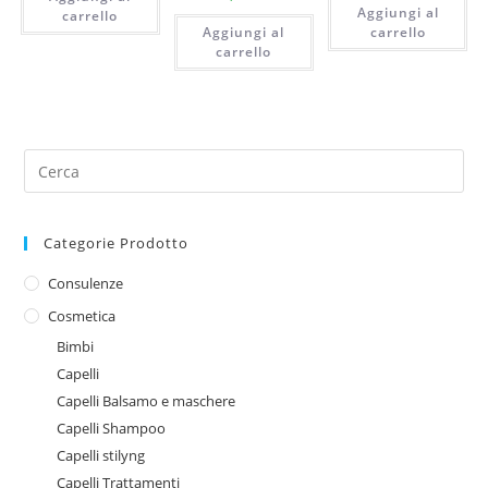
Aggiungi al
era:
è:
carrello
60,70€.
55,0
Aggiungi al
carrello
carrello
Categorie Prodotto
Consulenze
Cosmetica
Bimbi
Capelli
Capelli Balsamo e maschere
Capelli Shampoo
Capelli stilyng
Capelli Trattamenti