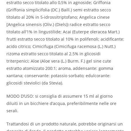
estratto secco titolato allo 0,5% in agnoside; Griffonia
(Griffonia simplicifolia (DC.) Baill.) semi estratto secco
titolato al 20% in 5-idrossitriptofano; Angelica cinese
[Angelica sinensis (Oliv.) (Diels)) radice estratto secco
titolato all’1% in lingustilide; Acai (Euterpe oleracea Mart.)
frutti estratto secco titolato al 10% in polifenoli; acidificante:
acido citrico; Cimicifuga (Cimicifuga racemosa (L.) Nutt.)
rizoma estratto secco titolato al 2.5% in glicosidi
triterpenici; Aloe (Aloe vera (L.) Burm. F.) gel sine cute
estratto atomizzato 200:1; aroma, addensante: gomma
xantana; conservante: potassio sorbato; edulcorante:
glicosidi steviolici (da Stevia).
MODO D’USO: si consiglia di assumere 15 ml al giorno
diluiti in un bicchiere d’acqua, preferibilmente nelle ore
serali.
Trattandosi di un prodotto naturale, potrebbe originarsi un