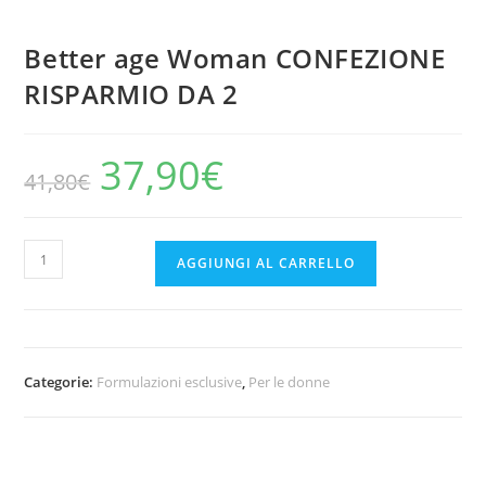
Better age Woman CONFEZIONE
RISPARMIO DA 2
37,90
€
Il
Il
41,80
€
prezzo
prezzo
originale
attuale
era:
è:
41,80€.
37,90€.
Better
AGGIUNGI AL CARRELLO
age
Woman
CONFEZIONE
RISPARMIO
Categorie:
Formulazioni esclusive
,
Per le donne
DA
2
quantità