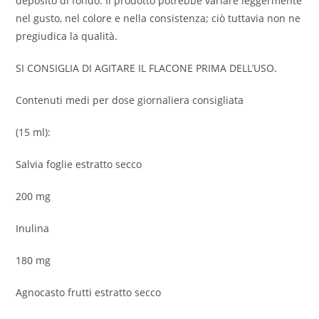
deposito di fondo. Il prodotto potrebbe variare leggermente
nel gusto, nel colore e nella consistenza; ciò tuttavia non ne
pregiudica la qualità.
SI CONSIGLIA DI AGITARE IL FLACONE PRIMA DELL’USO.
Contenuti medi per dose giornaliera consigliata
(15 ml):
Salvia foglie estratto secco
200 mg
Inulina
180 mg
Agnocasto frutti estratto secco