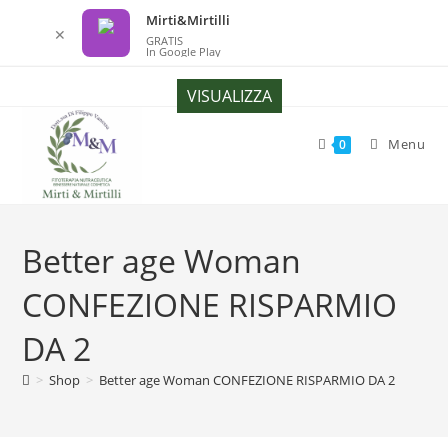
Mirti&Mirtilli
✕
GRATIS
In Google Play
Salta
VISUALIZZA
al
contenuto
Menu
0
Better age Woman
CONFEZIONE RISPARMIO
DA 2
>
Shop
>
Better age Woman CONFEZIONE RISPARMIO DA 2