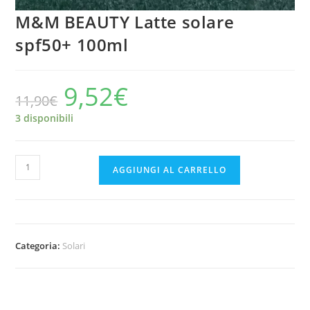
M&M BEAUTY Latte solare
spf50+ 100ml
9,52
€
Il
Il
11,90
€
prezzo
prezzo
originale
attuale
era:
è:
3 disponibili
11,90€.
9,52€.
M&M
AGGIUNGI AL CARRELLO
BEAUTY
Latte
solare
spf50+
Categoria:
Solari
100ml
quantità