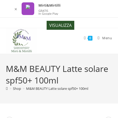
Mirti&Mirtilli
✕
GRATIS
In Google Play
Salta
VISUALIZZA
al
contenuto
Menu
0
M&M BEAUTY Latte solare
spf50+ 100ml
>
Shop
>
M&M BEAUTY Latte solare spf50+ 100ml