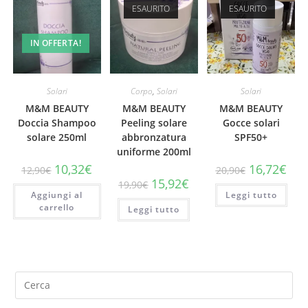
ESAURITO
ESAURITO
IN OFFERTA!
Solari
Corpo
,
Solari
Solari
M&M BEAUTY
M&M BEAUTY
M&M BEAUTY
Doccia Shampoo
Peeling solare
Gocce solari
solare 250ml
abbronzatura
SPF50+
uniforme 200ml
Il
Il
Il
Il
10,32
€
16,72
€
12,90
€
20,90
€
prezzo
prezzo
prezzo
prez
Il
Il
15,92
€
19,90
€
originale
attuale
originale
attu
prezzo
prezzo
Aggiungi al
era:
è:
Leggi tutto
era:
è:
originale
attuale
12,90€.
10,32€.
20,90€.
16,7
carrello
Leggi tutto
era:
è:
19,90€.
15,92€.