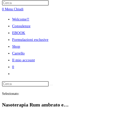
ricerca
0
Menu
Chiudi
sul
sito
Welcome!!
web
Consulenze
EBOOK
Formulazioni esclusive
Shop
Carrello
Il mio account
0
Attiva/disattiva
la
ricerca
Selezionato:
sul
sito
Nasoterapia Rum ambrato e…
web