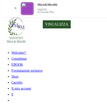
Mirti&Mirtilli
✕
GRATIS
In Google Play
Salta
VISUALIZZA
al
contenuto
Welcome!!
Consulenze
EBOOK
Formulazioni esclusive
Shop
Carrello
Il mio account
0
Attiva/disattiva
la