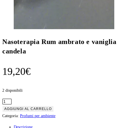
Nasoterapia Rum ambrato e vaniglia
candela
19,20
€
2 disponibili
Nasoterapia
Rum
AGGIUNGI AL CARRELLO
ambrato
Categoria:
Profumi per ambiente
e
Descrizione