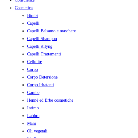
Consulenze
Le
Cosmetica
opzioni
Bimbi
possono
Capelli
essere
Capelli Balsamo e maschere
scelte
Capelli Shampoo
nella
Capelli stilyng
pagina
Capelli Trattamenti
del
Cellulite
prodotto
Corpo
Corpo Detersione
Corpo Idratanti
Gambe
Hennè ed Erbe cosmetiche
Intimo
Labbra
Mani
Oli vegetali