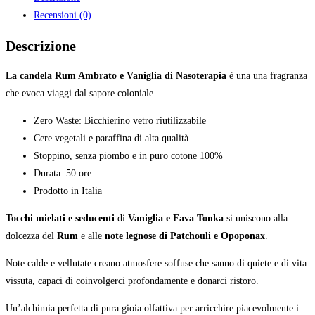
vaniglia
Recensioni (0)
candela
quantità
Descrizione
La candela Rum Ambrato e Vaniglia di Nasoterapia
è una una fragranza
che evoca viaggi dal sapore coloniale.
Zero Waste: Bicchierino vetro riutilizzabile
Cere vegetali e paraffina di alta qualità
Stoppino, senza piombo e in puro cotone 100%
Durata: 50 ore
Prodotto in Italia
Tocchi mielati e seducenti
di
Vaniglia e Fava Tonka
si uniscono alla
dolcezza del
Rum
e alle
note legnose di Patchouli e Opoponax
.
Note calde e vellutate creano atmosfere soffuse che sanno di quiete e di vita
vissuta, capaci di coinvolgerci profondamente e donarci ristoro.
Un’alchimia perfetta di pura gioia olfattiva per arricchire piacevolmente i