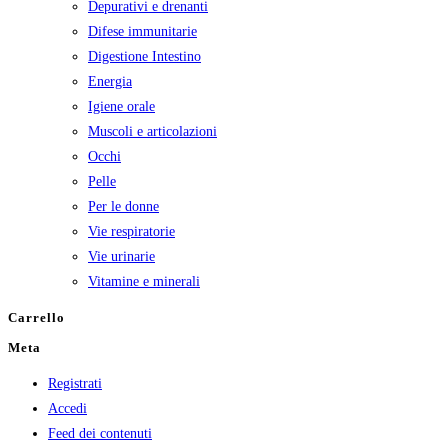
Depurativi e drenanti
Difese immunitarie
Digestione Intestino
Energia
Igiene orale
Muscoli e articolazioni
Occhi
Pelle
Per le donne
Vie respiratorie
Vie urinarie
Vitamine e minerali
Carrello
Meta
Registrati
Accedi
Feed dei contenuti