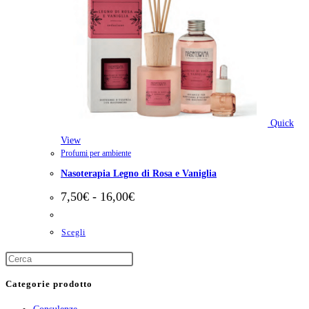
Quick
View
Profumi per ambiente
Nasoterapia Legno di Rosa e Vaniglia
Fascia
7,50
€
-
16,00
€
di
prezzo:
da
Questo
Scegli
7,50€
prodotto
a
ha
16,00€
più
Categorie prodotto
varianti.