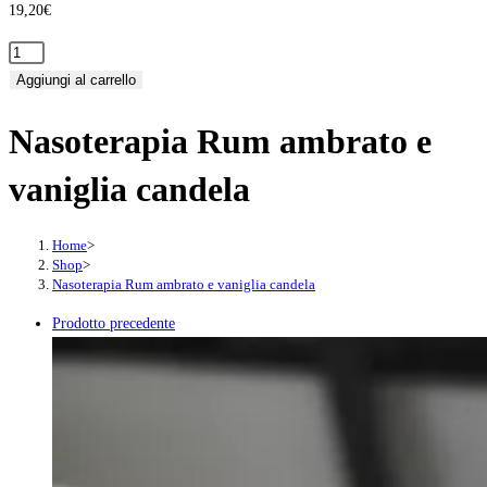
19,20
€
Nasoterapia
Rum
Aggiungi al carrello
ambrato
Nasoterapia Rum ambrato e
e
vaniglia
vaniglia candela
candela
quantità
Home
>
Shop
>
Nasoterapia Rum ambrato e vaniglia candela
Prodotto precedente