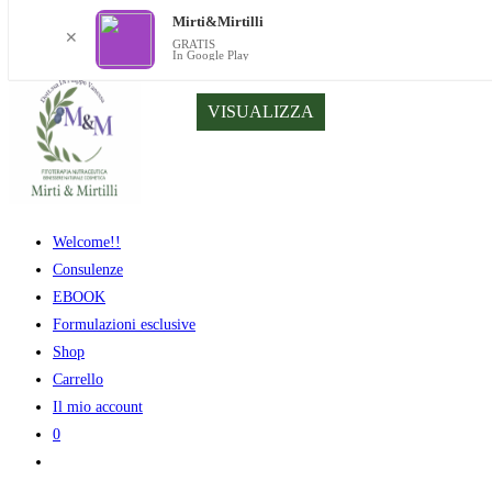
Mirti&Mirtilli
✕
GRATIS
In Google Play
Salta
VISUALIZZA
al
contenuto
Welcome!!
Consulenze
EBOOK
Formulazioni esclusive
Shop
Carrello
Il mio account
0
Attiva/disattiva
la