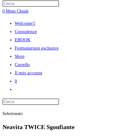
ricerca
0
Menu
Chiudi
sul
sito
Welcome!!
web
Consulenze
EBOOK
Formulazioni esclusive
Shop
Carrello
Il mio account
0
Attiva/disattiva
la
ricerca
Selezionato:
sul
sito
Neavita TWICE Sgonfiante
web