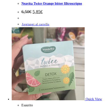
Neavita Twice Orange bitter filtroscrigno
Il
Il
6,50
€
5,85
€
prezzo
prezzo
originale
attuale
era:
è:
Aggiungi al carrello
6,50€.
5,85€.
Quick View
Esaurito