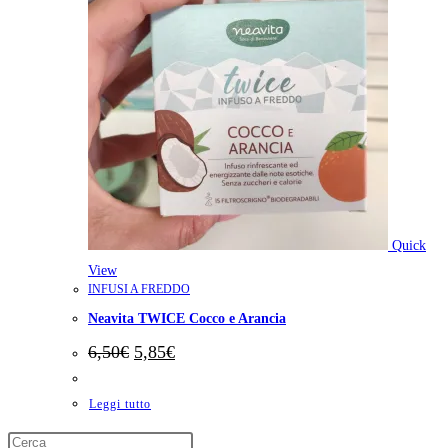
Quick
View
INFUSI A FREDDO
Neavita TWICE Cocco e Arancia
Il
Il
6,50
€
5,85
€
prezzo
prezzo
originale
attuale
era:
è:
Leggi tutto
6,50€.
5,85€.