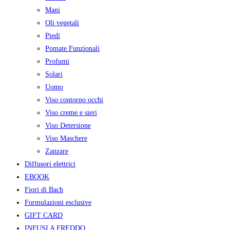
Mani
Oli vegetali
Piedi
Pomate Funzionali
Profumi
Solari
Uomo
Viso contorno occhi
Viso creme e sieri
Viso Detersione
Viso Maschere
Zanzare
Diffusori elettrici
EBOOK
Fiori di Bach
Formulazioni esclusive
GIFT CARD
INFUSI A FREDDO