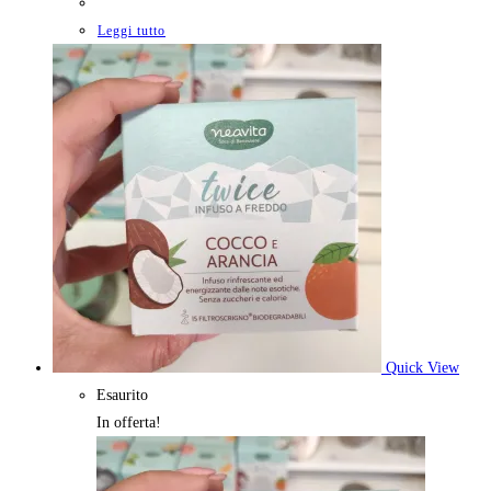
originale
attuale
era:
è:
Leggi tutto
6,50€.
5,85€.
Quick View
Esaurito
In offerta!