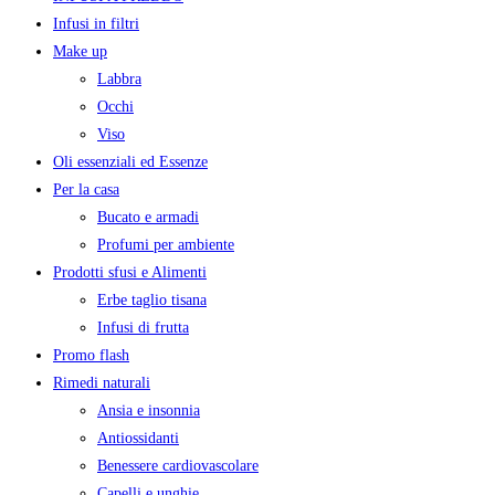
Infusi in filtri
Make up
Labbra
Occhi
Viso
Oli essenziali ed Essenze
Per la casa
Bucato e armadi
Profumi per ambiente
Prodotti sfusi e Alimenti
Erbe taglio tisana
Infusi di frutta
Promo flash
Rimedi naturali
Ansia e insonnia
Antiossidanti
Benessere cardiovascolare
Capelli e unghie