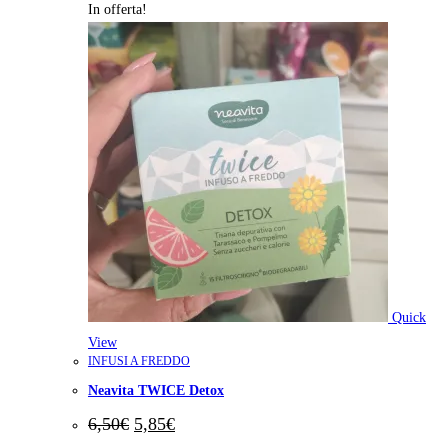
In offerta!
Quick
View
INFUSI A FREDDO
Neavita TWICE Detox
Il
Il
6,50
€
5,85
€
prezzo
prezzo