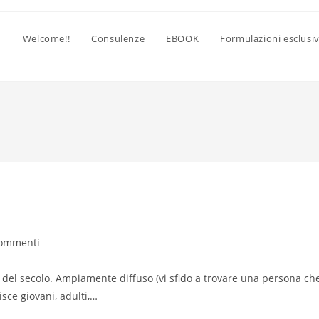
Welcome!!
Consulenze
EBOOK
Formulazioni esclusi
enti
commenti
rticolo:
a del secolo. Ampiamente diffuso (vi sfido a trovare una persona ch
isce giovani, adulti,…