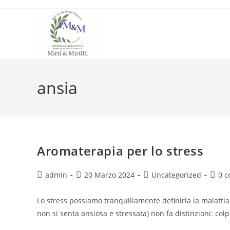
Salta
al
contenuto
ansia
Aromaterapia per lo stress
Autore
Articolo
Categoria
Comm
admin
20 Marzo 2024
Uncategorized
0 
dell'articolo:
pubblicato:
dell'articolo:
dell'a
Lo stress possiamo tranquillamente definirla la malatti
non si senta ansiosa e stressata) non fa distinzioni: colp