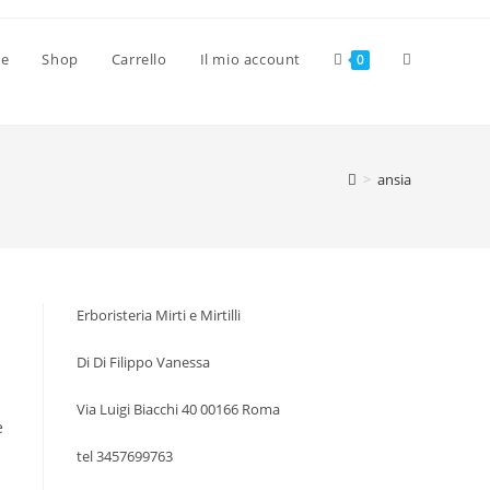
Attiva/disat
ve
Shop
Carrello
Il mio account
0
la
>
ansia
ricerca
sul
Erboristeria Mirti e Mirtilli
Di Di Filippo Vanessa
sito
Via Luigi Biacchi 40 00166 Roma
e
tel 3457699763
web