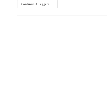
Aromaterapia
Continua A Leggere
Per
Lo
Stress