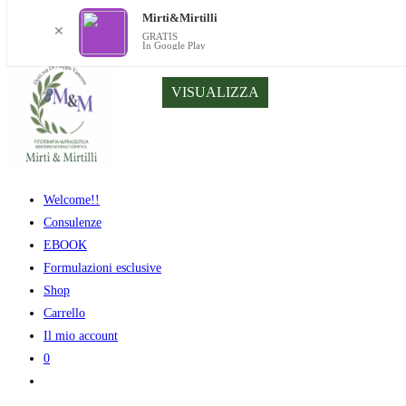
Mirti&Mirtilli
✕
GRATIS
In Google Play
Salta
VISUALIZZA
al
contenuto
Welcome!!
Consulenze
EBOOK
Formulazioni esclusive
Shop
Carrello
Il mio account
0
Attiva/disattiva
la