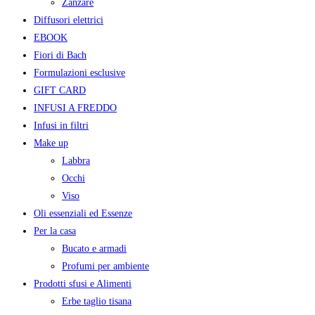
Zanzare
Diffusori elettrici
EBOOK
Fiori di Bach
Formulazioni esclusive
GIFT CARD
INFUSI A FREDDO
Infusi in filtri
Make up
Labbra
Occhi
Viso
Oli essenziali ed Essenze
Per la casa
Bucato e armadi
Profumi per ambiente
Prodotti sfusi e Alimenti
Erbe taglio tisana