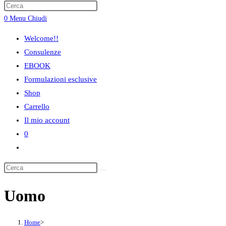
ricerca
0
Menu
Chiudi
sul
sito
Welcome!!
web
Consulenze
EBOOK
Formulazioni esclusive
Shop
Carrello
Il mio account
0
Attiva/disattiva
la
ricerca
sul
Uomo
sito
web
Home
>