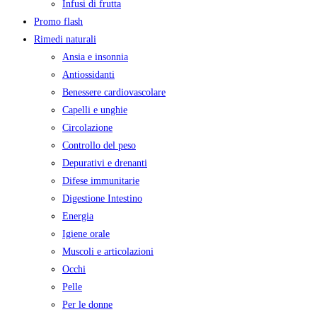
Infusi di frutta
Promo flash
Rimedi naturali
Ansia e insonnia
Antiossidanti
Benessere cardiovascolare
Capelli e unghie
Circolazione
Controllo del peso
Depurativi e drenanti
Difese immunitarie
Digestione Intestino
Energia
Igiene orale
Muscoli e articolazioni
Occhi
Pelle
Per le donne