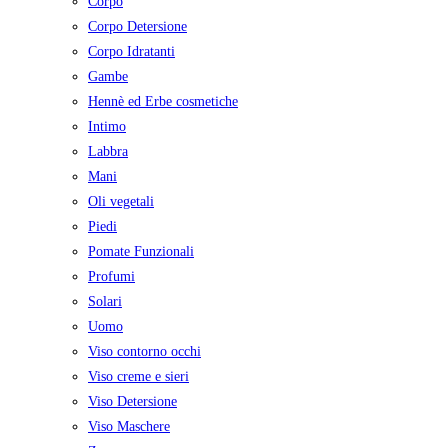
Corpo
Corpo Detersione
Corpo Idratanti
Gambe
Hennè ed Erbe cosmetiche
Intimo
Labbra
Mani
Oli vegetali
Piedi
Pomate Funzionali
Profumi
Solari
Uomo
Viso contorno occhi
Viso creme e sieri
Viso Detersione
Viso Maschere