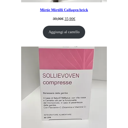
Mirtie Mirtilli Collagen brick
Il
Il
39,90
€
35,90
€
prezzo
prezzo
originale
attuale
Aggiungi al carrello
era:
è:
39,90€.
35,90€.