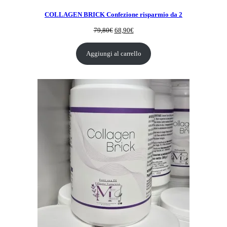
COLLAGEN BRICK Confezione risparmio da 2
Il
Il
79,80
€
68,90
€
prezzo
prezzo
originale
attuale
Aggiungi al carrello
era:
è:
79,80€.
68,90€.