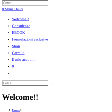
ricerca
0
Menu
Chiudi
sul
sito
Welcome!!
web
Consulenze
EBOOK
Formulazioni esclusive
Shop
Carrello
Il mio account
0
Attiva/disattiva
la
ricerca
sul
Welcome!!
sito
web
Home
>