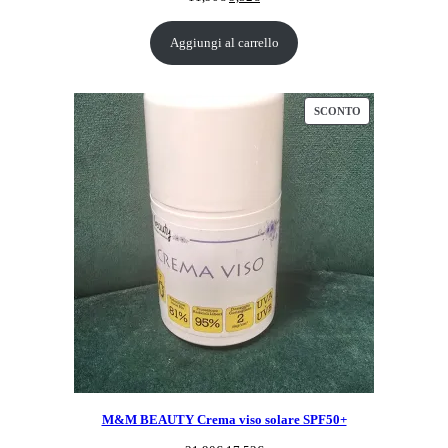
prezzo
prezzo
originale
attuale
Aggiungi al carrello
era:
è:
11,90€.
9,52€.
PRODOTTO
SCONTO
IN
OFFERTA
M&M BEAUTY Crema viso solare SPF50+