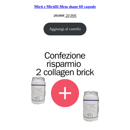
Mirti e Mirtilli Meta shape 60 capsule
Il
Il
29,90
€
20,90
€
prezzo
prezzo
originale
attuale
Aggiungi al carrello
era:
è:
29,90€.
20,90€.