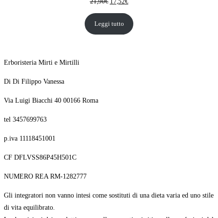
Il
Il
21,90
€
17,52
€
prezzo
prezzo
originale
attuale
Leggi tutto
era:
è:
21,90€.
17,52€.
Erboristeria Mirti e Mirtilli
Di Di Filippo Vanessa
Via Luigi Biacchi 40 00166 Roma
tel 3457699763
p.iva 11118451001
CF DFLVSS86P45H501C
NUMERO REA RM-1282777
Gli integratori non vanno intesi come sostituti di una dieta varia ed uno stile
di vita equilibrato.