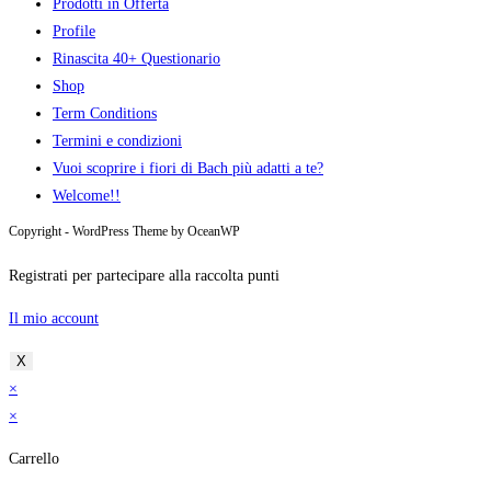
Prodotti in Offerta
Profile
Rinascita 40+ Questionario
Shop
Term Conditions
Termini e condizioni
Vuoi scoprire i fiori di Bach più adatti a te?
Welcome!!
Copyright - WordPress Theme by OceanWP
Registrati per partecipare alla raccolta punti
Il mio account
X
×
×
Carrello