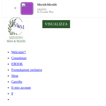
Mirti&Mirtilli
✕
GRATIS
In Google Play
Salta
VISUALIZZA
al
contenuto
Welcome!!
Consulenze
EBOOK
Formulazioni esclusive
Shop
Carrello
Il mio account
0
Attiva/disattiva
la