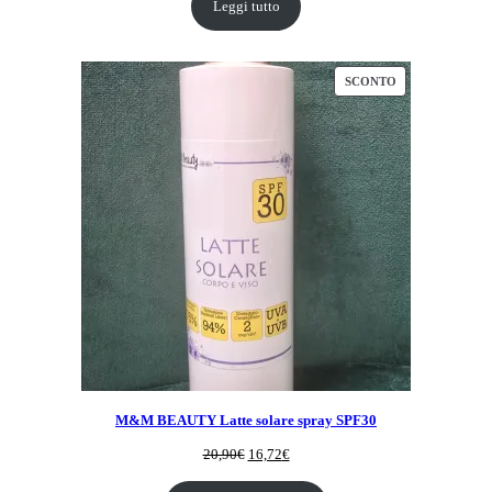
originale
attuale
Leggi tutto
era:
è:
23,90€.
19,12€.
PRODOTTO
SCONTO
IN
OFFERTA
M&M BEAUTY Latte solare spray SPF30
Il
Il
20,90
€
16,72
€
prezzo
prezzo