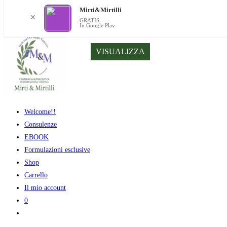
Mirti&Mirtilli
✕
GRATIS
In Google Play
Salta
VISUALIZZA
al
contenuto
Welcome!!
Consulenze
EBOOK
Formulazioni esclusive
Shop
Carrello
Il mio account
0
Attiva/disattiva
la