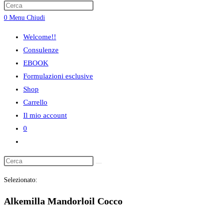
ricerca
0
Menu
Chiudi
sul
sito
Welcome!!
web
Consulenze
EBOOK
Formulazioni esclusive
Shop
Carrello
Il mio account
0
Attiva/disattiva
la
ricerca
Selezionato:
sul
sito
Alkemilla Mandorloil Cocco
web