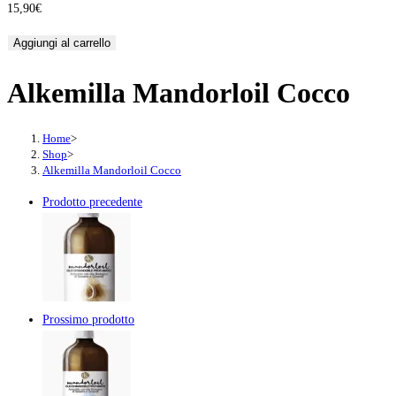
15,90
€
Alkemilla
Aggiungi al carrello
Mandorloil
Alkemilla Mandorloil Cocco
Cocco
quantità
Home
>
Shop
>
Alkemilla Mandorloil Cocco
Prodotto precedente
Prossimo prodotto