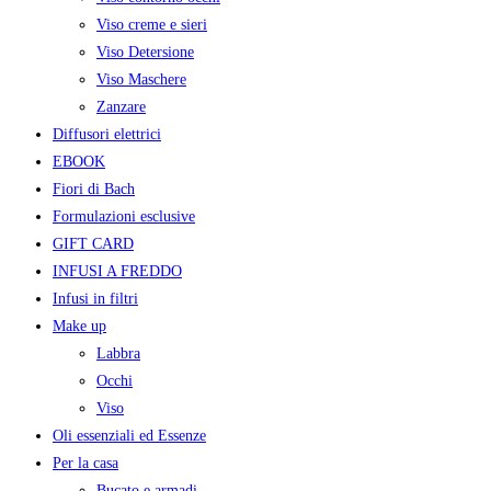
Viso creme e sieri
Viso Detersione
Viso Maschere
Zanzare
Diffusori elettrici
EBOOK
Fiori di Bach
Formulazioni esclusive
GIFT CARD
INFUSI A FREDDO
Infusi in filtri
Make up
Labbra
Occhi
Viso
Oli essenziali ed Essenze
Per la casa
Bucato e armadi