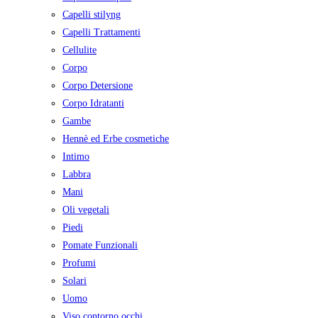
Capelli stilyng
Capelli Trattamenti
Cellulite
Corpo
Corpo Detersione
Corpo Idratanti
Gambe
Hennè ed Erbe cosmetiche
Intimo
Labbra
Mani
Oli vegetali
Piedi
Pomate Funzionali
Profumi
Solari
Uomo
Viso contorno occhi