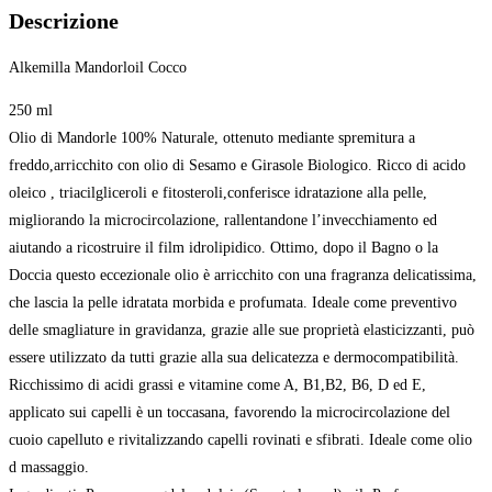
Descrizione
Alkemilla Mandorloil Cocco
250 ml
Olio di Mandorle 100% Naturale, ottenuto mediante spremitura a
freddo,arricchito con olio di Sesamo e Girasole Biologico. Ricco di acido
oleico , triacilgliceroli e fitosteroli,conferisce idratazione alla pelle,
migliorando la microcircolazione, rallentandone l’invecchiamento ed
aiutando a ricostruire il film idrolipidico. Ottimo, dopo il Bagno o la
Doccia questo eccezionale olio è arricchito con una fragranza delicatissima,
che lascia la pelle idratata morbida e profumata. Ideale come preventivo
delle smagliature in gravidanza, grazie alle sue proprietà elasticizzanti, può
essere utilizzato da tutti grazie alla sua delicatezza e dermocompatibilità.
Ricchissimo di acidi grassi e vitamine come A, B1,B2, B6, D ed E,
applicato sui capelli è un toccasana, favorendo la microcircolazione del
cuoio capelluto e rivitalizzando capelli rovinati e sfibrati. Ideale come olio
d massaggio.