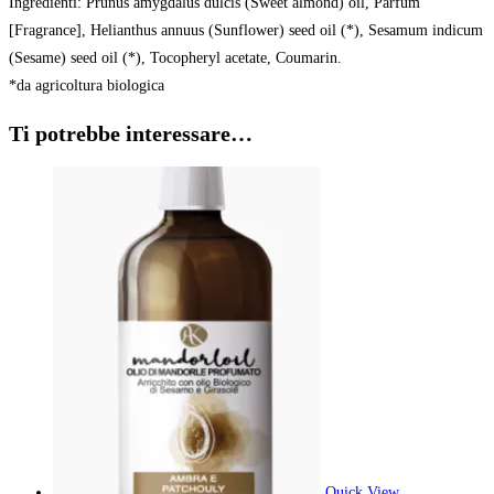
Ingredienti: Prunus amygdalus dulcis (Sweet almond) oil, Parfum
[Fragrance], Helianthus annuus (Sunflower) seed oil (*), Sesamum indicum
(Sesame) seed oil (*), Tocopheryl acetate, Coumarin.
*da agricoltura biologica
Ti potrebbe interessare…
Quick View