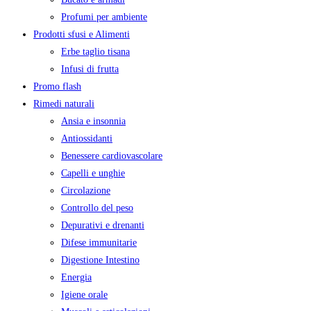
Profumi per ambiente
Prodotti sfusi e Alimenti
Erbe taglio tisana
Infusi di frutta
Promo flash
Rimedi naturali
Ansia e insonnia
Antiossidanti
Benessere cardiovascolare
Capelli e unghie
Circolazione
Controllo del peso
Depurativi e drenanti
Difese immunitarie
Digestione Intestino
Energia
Igiene orale