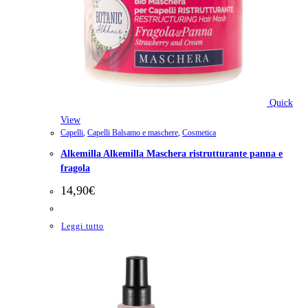
Quick
View
Capelli
,
Capelli Balsamo e maschere
,
Cosmetica
Alkemilla Alkemilla Maschera ristrutturante panna e
fragola
14,90
€
Leggi tutto