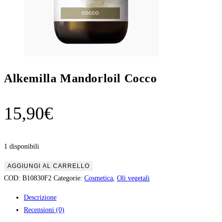
Alkemilla Mandorloil Cocco
15,90
€
1 disponibili
Alkemilla
AGGIUNGI AL CARRELLO
Mandorloil
COD:
B10830F2
Categorie:
Cosmetica
,
Oli vegetali
Cocco
Descrizione
quantità
Recensioni (0)