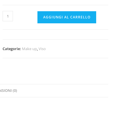
Alkemilla
AGGIUNGI AL CARRELLO
Natural
finish
cream
01
Categorie:
Make up
,
Viso
quantità
SIONI (0)