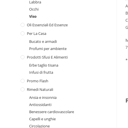
Labbra
A
Occhi
B
Viso
C
Oli Essenziali Ed Essenze
G
Per La Casa
M
Bucato e armadi
7
Profumi per ambiente
Prodotti Sfusi E Alimenti
*
Erbe taglio tisana
Infusi di frutta
Promo Flash
Rimedi Naturali
Ansia e insonnia
Antiossidanti
Benessere cardiovascolare
Capelli e unghie
Circolazione