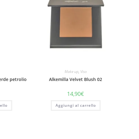
Make up
,
Viso
erde petrolio
Alkemilla Velvet Blush 02
14,90
€
ello
Aggiungi al carrello