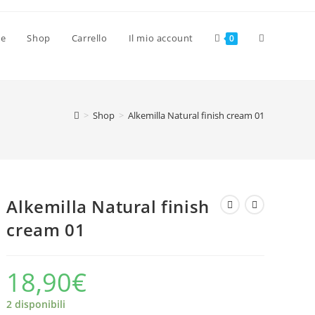
Attiva/disat
ve
Shop
Carrello
Il mio account
0
la
>
Shop
>
Alkemilla Natural finish cream 01
ricerca
sul
Alkemilla Natural finish
cream 01
sito
18,90
€
web
2 disponibili