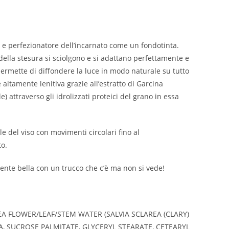
 e perfezionatore dell’incarnato come un fondotinta.
ella stesura si sciolgono e si adattano perfettamente e
 permette di diffondere la luce in modo naturale su tutto
altamente lenitiva grazie all’estratto di Garcina
 attraverso gli idrolizzati proteici del grano in essa
e del viso con movimenti circolari fino al
to.
amente bella con un trucco che c’è ma non si vede!
A FLOWER/LEAF/STEM WATER (SALVIA SCLAREA (CLARY)
A, SUCROSE PALMITATE, GLYCERYL STEARATE, CETEARYL