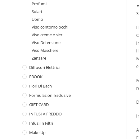
Profumi
Solari
3
Uomo
Viso contorno occhi
I
Viso creme e sieri
C
Viso Detersione
i
Viso Maschere
i
Zanzare
M
c
Diffusori Elettrici
EBOOK
M
Fiori Di Bach
r
Formulazioni Esclusive
D
GIFT CARD
INFUSI A FREDDO
i
Infusi In Filtri
A
Make Up
F