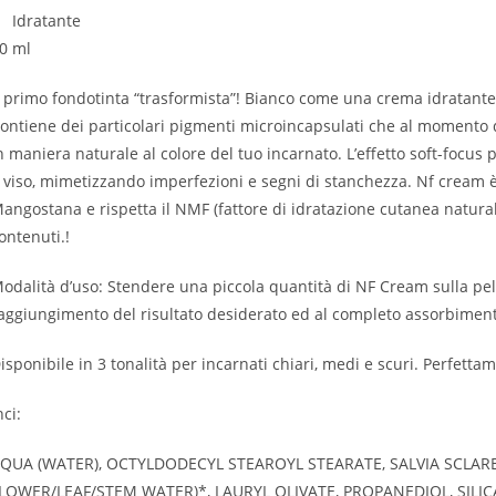
Idratante
0 ml
l primo fondotinta “trasformista”! Bianco come una crema idratante
ontiene dei particolari pigmenti microincapsulati che al momento d
n maniera naturale al colore del tuo incarnato. L’effetto soft-focus
l viso, mimetizzando imperfezioni e segni di stanchezza. Nf cream è 
angostana e rispetta il NMF (fattore di idratazione cutanea naturale)
ontenuti.!
odalità d’uso: Stendere una piccola quantità di NF Cream sulla pell
aggiungimento del risultato desiderato ed al completo assorbimen
isponibile in 3 tonalità per incarnati chiari, medi e scuri. Perfett
nci:
QUA (WATER), OCTYLDODECYL STEAROYL STEARATE, SALVIA SCLARE
LOWER/LEAF/STEM WATER)*, LAURYL OLIVATE, PROPANEDIOL, SILIC