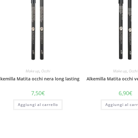
Make up
,
Occhi
Make up
,
Occhi
lkemilla Matita occhi nera long lasting
Alkemilla Matita occhi v
7,50
€
6,90
€
Aggiungi al carrello
Aggiungi al carr