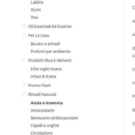
Labbra
C
Occhi
Viso
A
Oli Essenziali Ed Essenze
A
Per La Casa
Bucato e armadi
d
Profumi per ambiente
s
Prodotti Sfusi E Alimenti
Erbe taglio tisana
I
Infusi di frutta
I
Promo Flash
Rimedi Naturali
P
Ansia e insonnia
B
Antiossidanti
Benessere cardiovascolare
2
Capelli e unghie
Circolazione