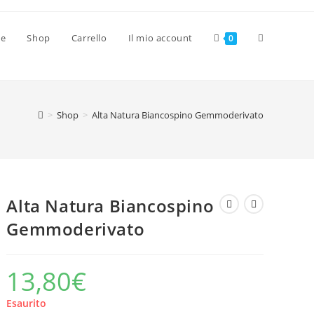
Attiva/disat
ve
Shop
Carrello
Il mio account
0
la
>
Shop
>
Alta Natura Biancospino Gemmoderivato
ricerca
sul
Alta Natura Biancospino
Gemmoderivato
sito
13,80
€
web
Esaurito