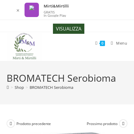
Mirti&Mirtilli
✕
GRATIS
In Google Play
Salta
VISUALIZZA
al
contenuto
Menu
0
BROMATECH Serobioma
>
Shop
>
BROMATECH Serobioma
Prodotto precedente
Prossimo prodotto