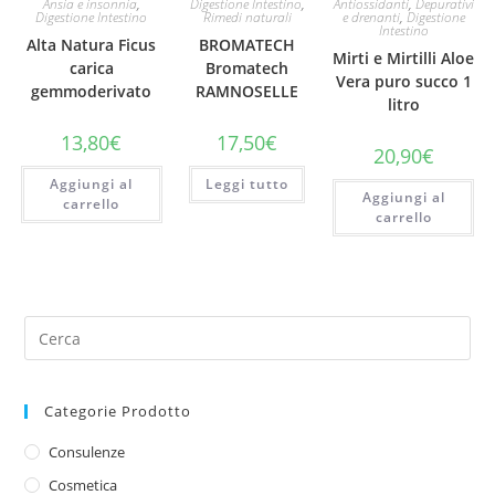
Ansia e insonnia
,
Digestione Intestino
,
Antiossidanti
,
Depurativi
Digestione Intestino
Rimedi naturali
e drenanti
,
Digestione
Intestino
Alta Natura Ficus
BROMATECH
Mirti e Mirtilli Aloe
carica
Bromatech
Vera puro succo 1
gemmoderivato
RAMNOSELLE
litro
13,80
€
17,50
€
20,90
€
Aggiungi al
Leggi tutto
Aggiungi al
carrello
carrello
Categorie Prodotto
Consulenze
Cosmetica