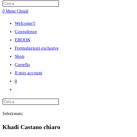
ricerca
0
Menu
Chiudi
sul
sito
Welcome!!
web
Consulenze
EBOOK
Formulazioni esclusive
Shop
Carrello
Il mio account
0
Attiva/disattiva
la
ricerca
Selezionato:
sul
sito
Khadi Castano chiaro
web