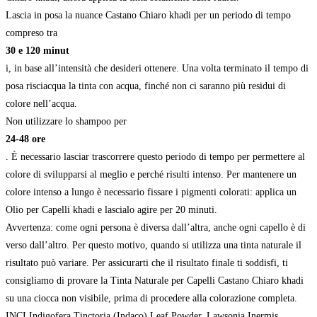
Lascia in posa la nuance Castano Chiaro khadi per un periodo di tempo
compreso tra
30 e 120 minut
i, in base all’intensità che desideri ottenere. Una volta terminato il tempo di
posa risciacqua la tinta con acqua, finché non ci saranno più residui di
colore nell’acqua.
Non utilizzare lo shampoo per
24-48 ore
. È necessario lasciar trascorrere questo periodo di tempo per permettere al
colore di svilupparsi al meglio e perché risulti intenso. Per mantenere un
colore intenso a lungo è necessario fissare i pigmenti colorati: applica un
Olio per Capelli khadi e lascialo agire per 20 minuti.
Avvertenza: come ogni persona è diversa dall’altra, anche ogni capello è di
verso dall’altro. Per questo motivo, quando si utilizza una tinta naturale il
risultato può variare. Per assicurarti che il risultato finale ti soddisfi, ti
consigliamo di provare la Tinta Naturale per Capelli Castano Chiaro khadi
su una ciocca non visibile, prima di procedere alla colorazione completa.
INCI
Indigofera Tinctoria (Indaco) Leaf Powder, Lawsonia Inermis