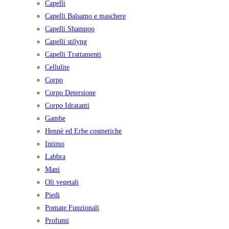
Capelli
Capelli Balsamo e maschere
Capelli Shampoo
Capelli stilyng
Capelli Trattamenti
Cellulite
Corpo
Corpo Detersione
Corpo Idratanti
Gambe
Hennè ed Erbe cosmetiche
Intimo
Labbra
Mani
Oli vegetali
Piedi
Pomate Funzionali
Profumi