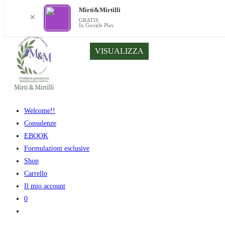
Mirti&Mirtilli
✕
GRATIS
In Google Play
Salta
VISUALIZZA
al
contenuto
Welcome!!
Consulenze
EBOOK
Formulazioni esclusive
Shop
Carrello
Il mio account
0
Attiva/disattiva
la