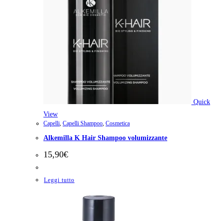
Quick
View
Capelli
,
Capelli Shampoo
,
Cosmetica
Alkemilla K Hair Shampoo volumizzante
15,90
€
Leggi tutto