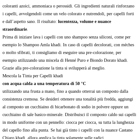
coloranti azoici, ammoniaca o perossidi. Gli ingredienti naturali rinforzano
i capelli, avvolgendoli come un velo colorato e nutrendoli, per capelli forti
e dall’aspetto sano. Il risultato:
lucentezza, volume e nuance
straordinarie
.
Prima di iniziare lava i capelli con uno shampoo senza siliconi, come per
esempio lo
Shampoo Amla khadi
. In caso di capelli decolorati, con mèches
o molto sfibrati, ti consigliamo di eseguire una pre-colorazione, per
esempio utilizzando una miscela di Henné Puro e Biondo Dorato khadi.
Grazie alla pre-colorazione la tinta si svilupperà al meglio.
Mescola la Tinta per Capelli khadi
con acqua calda a una temperatura di 50 °C
utilizzando una frusta a mano, fino a quando otterrai un composto dalla
consistenza cremosa. Se desideri ottenere una tonalità più fredda, aggiungi
al composto un cucchiaino di bicarbonato di sodio in polvere oppure un
cucchiaino di sale basico-minerale. Distribuisci il composto caldo sui capelli
in modo uniforme con un pennello: ciocca per ciocca, su tutta la lunghezza
del capello fino alla punta. Se hai già tinto i capelli con la nuance Castano
Chiaro khadi, allora applica la tinta solamente sulle radici.