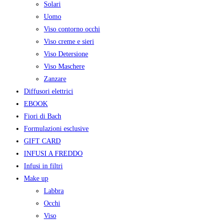
Solari
Uomo
Viso contorno occhi
Viso creme e sieri
Viso Detersione
Viso Maschere
Zanzare
Diffusori elettrici
EBOOK
Fiori di Bach
Formulazioni esclusive
GIFT CARD
INFUSI A FREDDO
Infusi in filtri
Make up
Labbra
Occhi
Viso