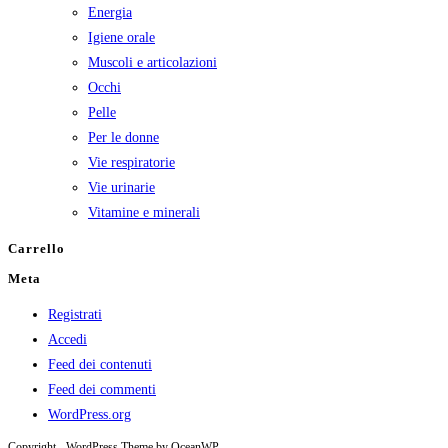
Energia
Igiene orale
Muscoli e articolazioni
Occhi
Pelle
Per le donne
Vie respiratorie
Vie urinarie
Vitamine e minerali
Carrello
Meta
Registrati
Accedi
Feed dei contenuti
Feed dei commenti
WordPress.org
Copyright - WordPress Theme by OceanWP