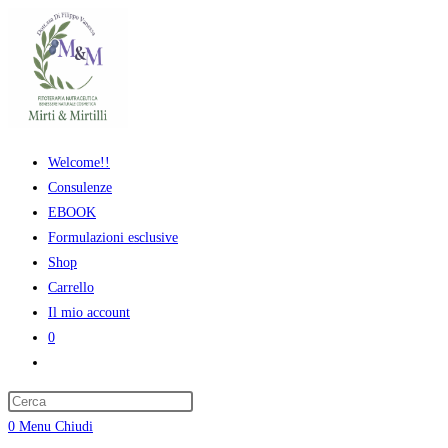
Salta
al
contenuto
Welcome!!
Consulenze
EBOOK
Formulazioni esclusive
Shop
Carrello
Il mio account
0
Attiva/disattiva
la
ricerca
0
Menu
Chiudi
sul