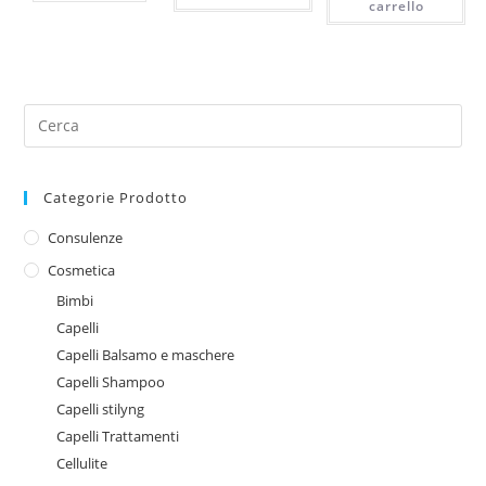
60,70€.
55,0
carrello
Categorie Prodotto
Consulenze
Cosmetica
Bimbi
Capelli
Capelli Balsamo e maschere
Capelli Shampoo
Capelli stilyng
Capelli Trattamenti
Cellulite