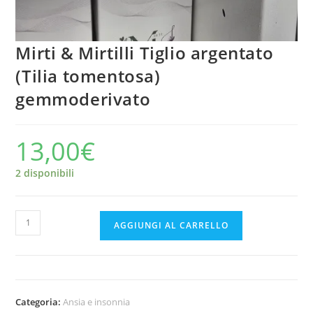
Mirti & Mirtilli Tiglio argentato
(Tilia tomentosa)
gemmoderivato
13,00
€
2 disponibili
Mirti
AGGIUNGI AL CARRELLO
&
Mirtilli
Tiglio
argentato
Categoria:
Ansia e insonnia
(Tilia