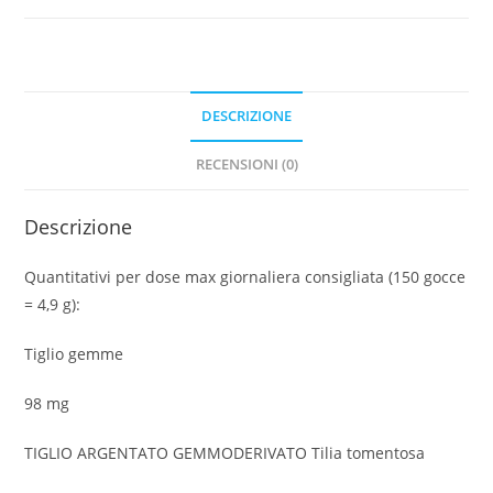
tomentosa)
gemmoderivato
quantità
DESCRIZIONE
RECENSIONI (0)
Descrizione
Quantitativi per dose max giornaliera consigliata (150 gocce
= 4,9 g):
Tiglio gemme
98 mg
TIGLIO ARGENTATO GEMMODERIVATO Tilia tomentosa