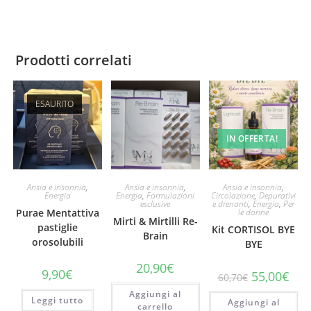
Prodotti correlati
ESAURITO
IN OFFERTA!
Ansia e insonnia
,
Ansia e insonnia
,
Ansia e insonnia
,
Energia
Energia
,
Formulazioni
Circolazione
,
Depurativi
esclusive
e drenanti
,
Energia
,
Per
Purae Mentattiva
le donne
Mirti & Mirtilli Re-
pastiglie
Kit CORTISOL BYE
Brain
orosolubili
BYE
20,90
€
9,90
€
Il
Il
55,00
€
60,70
€
prezzo
prez
originale
attu
Aggiungi al
Leggi tutto
Aggiungi al
era:
è:
carrello