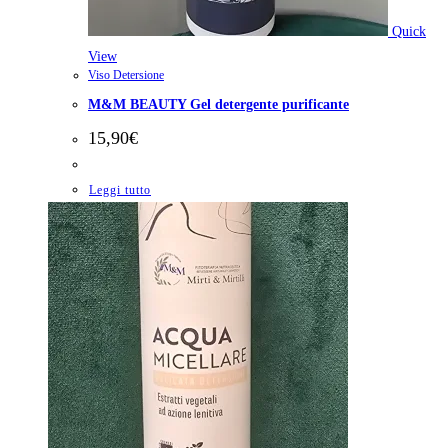
Quick
View
Viso Detersione
M&M BEAUTY Gel detergente purificante
15,90
€
Leggi tutto