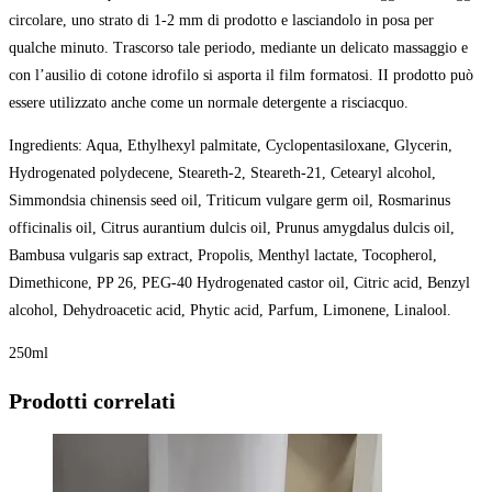
circolare, uno strato di 1-2 mm di prodotto e lasciandolo in posa per
qualche minuto. Trascorso tale periodo, mediante un delicato massaggio e
con l’ausilio di cotone idrofilo si asporta il film formatosi. II prodotto può
essere utilizzato anche come un normale detergente a risciacquo.
Ingredients: Aqua, Ethylhexyl palmitate, Cyclopentasiloxane, Glycerin,
Hydrogenated polydecene, Steareth-2, Steareth-21, Cetearyl alcohol,
Simmondsia chinensis seed oil, Triticum vulgare germ oil, Rosmarinus
officinalis oil, Citrus aurantium dulcis oil, Prunus amygdalus dulcis oil,
Bambusa vulgaris sap extract, Propolis, Menthyl lactate, Tocopherol,
Dimethicone, PP 26, PEG-40 Hydrogenated castor oil, Citric acid, Benzyl
alcohol, Dehydroacetic acid, Phytic acid, Parfum, Limonene, Linalool.
250ml
Prodotti correlati