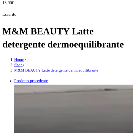
13,90
€
Esaurito
M&M BEAUTY Latte
detergente dermoequilibrante
Home
>
Shop
>
M&M BEAUTY Latte detergente dermoequilibrante
Prodotto precedente