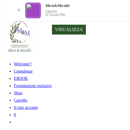
Mirti&Mirtilli
✕
GRATIS
In Google Play
Salta
VISUALIZZA
al
contenuto
Welcome!!
Consulenze
EBOOK
Formulazioni esclusive
Shop
Carrello
Il mio account
0
Attiva/disattiva
la