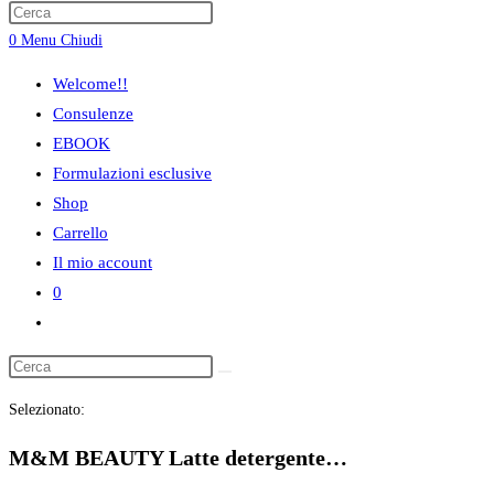
ricerca
0
Menu
Chiudi
sul
sito
Welcome!!
web
Consulenze
EBOOK
Formulazioni esclusive
Shop
Carrello
Il mio account
0
Attiva/disattiva
la
ricerca
Selezionato:
sul
sito
M&M BEAUTY Latte detergente…
web