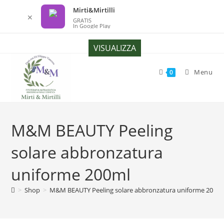
Mirti&Mirtilli
✕
GRATIS
In Google Play
Salta
VISUALIZZA
al
contenuto
Menu
0
M&M BEAUTY Peeling
solare abbronzatura
uniforme 200ml
>
Shop
>
M&M BEAUTY Peeling solare abbronzatura uniforme 200m