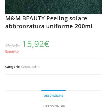
M&M BEAUTY Peeling solare
abbronzatura uniforme 200ml
15,92
€
Il
Il
19,90
€
prezzo
prezzo
originale
attuale
era:
è:
Esaurito
19,90€.
15,92€.
Categorie:
Corpo
,
Solari
DESCRIZIONE
RECENSIONI (0)