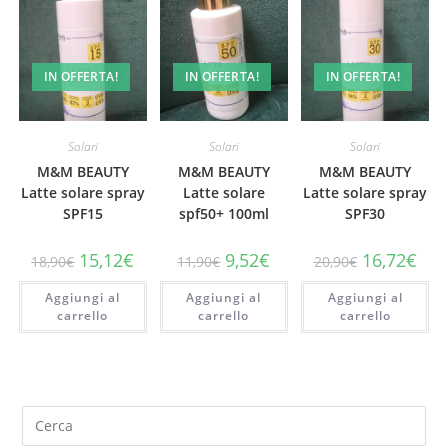
IN OFFERTA!
IN OFFERTA!
IN OFFERTA!
Solari
Solari
Solari
M&M BEAUTY
M&M BEAUTY
M&M BEAUTY
Latte solare spray
Latte solare
Latte solare spray
SPF15
spf50+ 100ml
SPF30
Il
Il
Il
Il
Il
Il
15,12
€
9,52
€
16,72
€
18,90
€
11,90
€
20,90
€
prezzo
prezzo
prezzo
prezzo
prezzo
prez
originale
attuale
originale
attuale
originale
attu
Aggiungi al
era:
è:
Aggiungi al
era:
è:
Aggiungi al
era:
è:
18,90€.
15,12€.
11,90€.
9,52€.
20,90€.
16,7
carrello
carrello
carrello