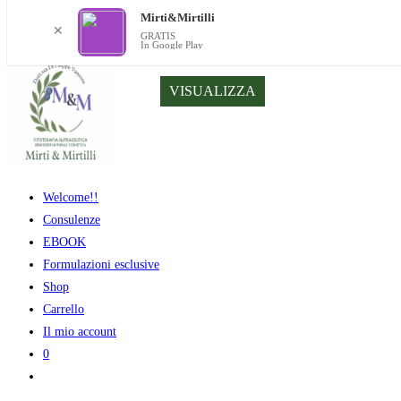
Mirti&Mirtilli
✕
GRATIS
In Google Play
Salta
VISUALIZZA
al
contenuto
Welcome!!
Consulenze
EBOOK
Formulazioni esclusive
Shop
Carrello
Il mio account
0
Attiva/disattiva
la