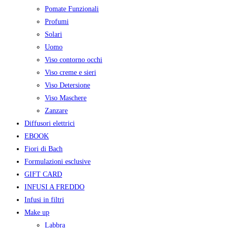
Pomate Funzionali
Profumi
Solari
Uomo
Viso contorno occhi
Viso creme e sieri
Viso Detersione
Viso Maschere
Zanzare
Diffusori elettrici
EBOOK
Fiori di Bach
Formulazioni esclusive
GIFT CARD
INFUSI A FREDDO
Infusi in filtri
Make up
Labbra