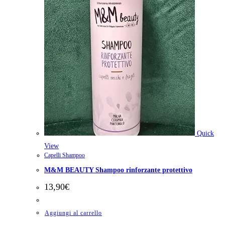
Quick
View
Capelli Shampoo
M&M BEAUTY Shampoo rinforzante protettivo
13,90
€
Aggiungi al carrello