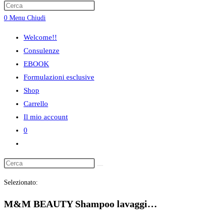
ricerca
0
Menu
Chiudi
sul
sito
Welcome!!
web
Consulenze
EBOOK
Formulazioni esclusive
Shop
Carrello
Il mio account
0
Attiva/disattiva
la
ricerca
Selezionato:
sul
sito
M&M BEAUTY Shampoo lavaggi…
web