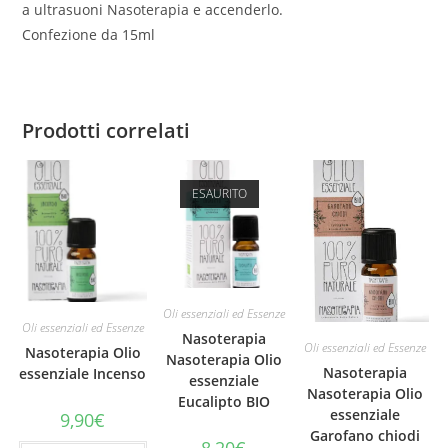
a ultrasuoni Nasoterapia e accenderlo.
Confezione da 15ml
Prodotti correlati
ESAURITO
Oli essenziali ed Essenze
Oli essenziali ed Essenze
Nasoterapia
Oli essenziali ed Essenze
Nasoterapia Olio
Nasoterapia Olio
Nasoterapia
essenziale Incenso
essenziale
Nasoterapia Olio
Eucalipto BIO
essenziale
9,90
€
Garofano chiodi