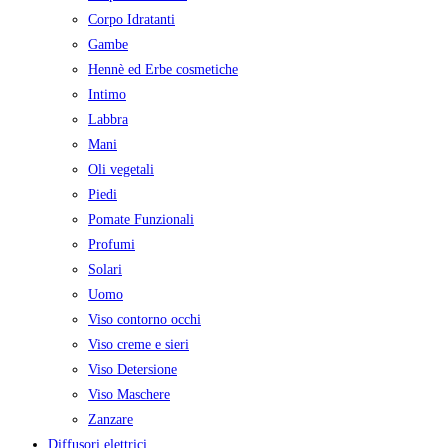
Corpo Idratanti
Gambe
Hennè ed Erbe cosmetiche
Intimo
Labbra
Mani
Oli vegetali
Piedi
Pomate Funzionali
Profumi
Solari
Uomo
Viso contorno occhi
Viso creme e sieri
Viso Detersione
Viso Maschere
Zanzare
Diffusori elettrici