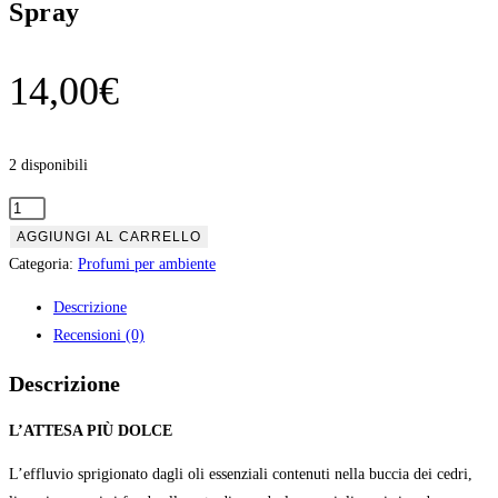
Spray
14,00
€
2 disponibili
Nasoterapia
Arancio
AGGIUNGI AL CARRELLO
dolce
Categoria:
Profumi per ambiente
e
Descrizione
Mandorla
Recensioni (0)
Spray
quantità
Descrizione
L’ATTESA PIÙ DOLCE
L’effluvio sprigionato dagli oli essenziali contenuti nella buccia dei cedri,