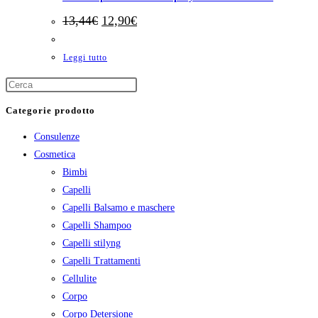
Il
Il
13,44
€
12,90
€
prezzo
prezzo
originale
attuale
era:
è:
Leggi tutto
13,44€.
12,90€.
Categorie prodotto
Consulenze
Cosmetica
Bimbi
Capelli
Capelli Balsamo e maschere
Capelli Shampoo
Capelli stilyng
Capelli Trattamenti
Cellulite
Corpo
Corpo Detersione