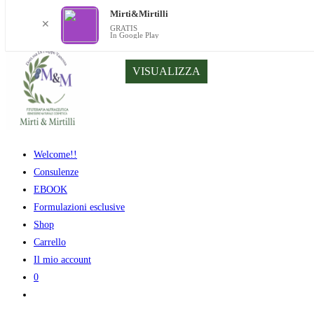
Mirti&Mirtilli
✕
GRATIS
In Google Play
Salta
VISUALIZZA
al
contenuto
Welcome!!
Consulenze
EBOOK
Formulazioni esclusive
Shop
Carrello
Il mio account
0
Attiva/disattiva
la