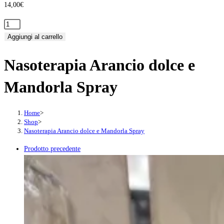
14,00
€
Nasoterapia
Arancio
Aggiungi al carrello
dolce
Nasoterapia Arancio dolce e
e
Mandorla
Mandorla Spray
Spray
quantità
Home
>
Shop
>
Nasoterapia Arancio dolce e Mandorla Spray
Prodotto precedente