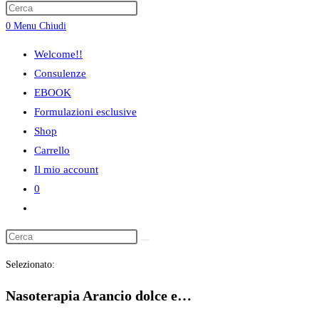
ricerca
0
Menu
Chiudi
sul
sito
Welcome!!
web
Consulenze
EBOOK
Formulazioni esclusive
Shop
Carrello
Il mio account
0
Attiva/disattiva
la
ricerca
Selezionato:
sul
sito
Nasoterapia Arancio dolce e…
web