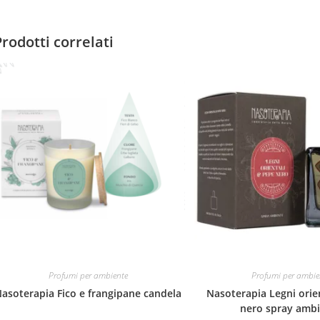
Prodotti correlati
Profumi per ambiente
Profumi per ambie
asoterapia Fico e frangipane candela
Nasoterapia Legni orie
nero spray amb