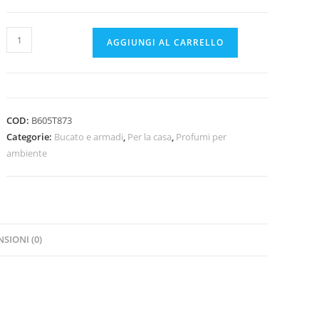
Nasoterapia
AGGIUNGI AL CARRELLO
Cuore
di
Casa
Acqua
COD:
B605T873
profumata
Categorie:
Bucato e armadi
,
Per la casa
,
Profumi per
NUVOLA
ambiente
quantità
SIONI (0)