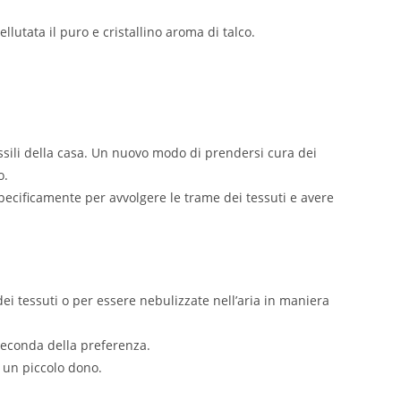
lutata il puro e cristallino aroma di talco.
ssili della casa. Un nuovo modo di prendersi cura dei
o.
specificamente per avvolgere le trame dei tessuti e avere
dei tessuti o per essere nebulizzate nell’aria in maniera
 seconda della preferenza.
e un piccolo dono.