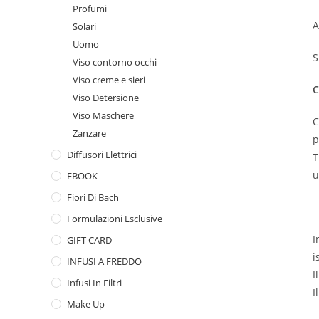
Profumi
A
Solari
Uomo
S
Viso contorno occhi
Viso creme e sieri
C
Viso Detersione
Viso Maschere
C
Zanzare
p
Diffusori Elettrici
T
u
EBOOK
Fiori Di Bach
Formulazioni Esclusive
I
GIFT CARD
i
INFUSI A FREDDO
I
Infusi In Filtri
I
Make Up