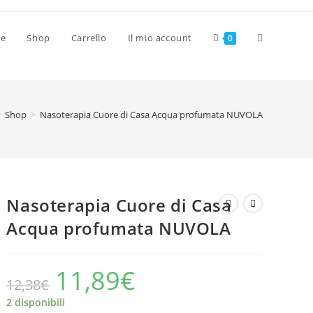
Attiva/disat
ve
Shop
Carrello
Il mio account
0
la
>
Shop
>
Nasoterapia Cuore di Casa Acqua profumata NUVOLA
ricerca
sul
Nasoterapia Cuore di Casa
Acqua profumata NUVOLA
sito
11,89
€
Il
Il
12,38
€
prezzo
prezzo
originale
attuale
web
era:
è:
2 disponibili
12,38€.
11,89€.