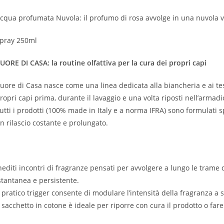
cqua profumata Nuvola: il profumo di rosa avvolge in una nuvola vel
pray 250ml
UORE DI CASA: la routine olfattiva per la cura dei propri capi
uore di Casa nasce come una linea dedicata alla biancheria e ai te
ropri capi prima, durante il lavaggio e una volta riposti nell’armadi
utti i prodotti (100% made in Italy e a norma IFRA) sono formulati 
n rilascio costante e prolungato.
nediti incontri di fragranze pensati per avvolgere a lungo le trame 
stantanea e persistente.
l pratico trigger consente di modulare l’intensità della fragranza a
l sacchetto in cotone è ideale per riporre con cura il prodotto o far