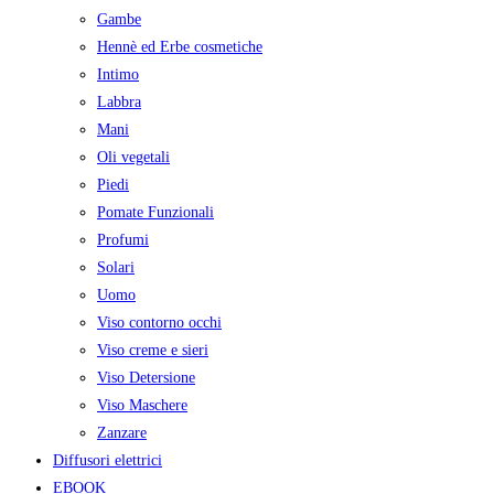
Gambe
Hennè ed Erbe cosmetiche
Intimo
Labbra
Mani
Oli vegetali
Piedi
Pomate Funzionali
Profumi
Solari
Uomo
Viso contorno occhi
Viso creme e sieri
Viso Detersione
Viso Maschere
Zanzare
Diffusori elettrici
EBOOK