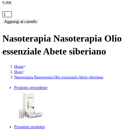
9,00
€
Nasoterapia
Nasoterapia
Aggiungi al carrello
Olio
Nasoterapia Nasoterapia Olio
essenziale
Abete
essenziale Abete siberiano
siberiano
quantità
Home
>
Shop
>
Nasoterapia Nasoterapia Olio essenziale Abete siberiano
Prodotto precedente
Prossimo prodotto