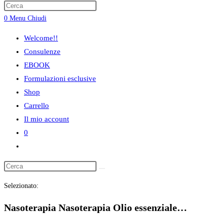
ricerca
0
Menu
Chiudi
sul
sito
Welcome!!
web
Consulenze
EBOOK
Formulazioni esclusive
Shop
Carrello
Il mio account
0
Attiva/disattiva
la
ricerca
Selezionato:
sul
sito
Nasoterapia Nasoterapia Olio essenziale…
web