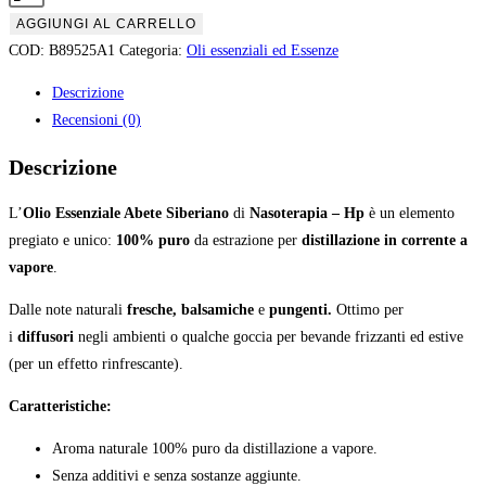
Nasoterapia
AGGIUNGI AL CARRELLO
Olio
COD:
B89525A1
Categoria:
Oli essenziali ed Essenze
essenziale
Descrizione
Abete
Recensioni (0)
siberiano
quantità
Descrizione
L’
Olio Essenziale Abete Siberiano
di
Nasoterapia – Hp
è un elemento
pregiato e unico:
100% puro
da estrazione per
distillazione in corrente a
vapore
.
Dalle note naturali
fresche, balsamiche
e
pungenti.
Ottimo per
i
diffusori
negli ambienti o qualche goccia per bevande frizzanti ed estive
(per un effetto rinfrescante).
Caratteristiche:
Aroma naturale 100% puro da distillazione a vapore.
Senza additivi e senza sostanze aggiunte.