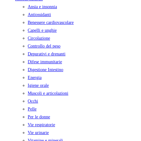
Ansia e insonnia
Antiossidanti
Benessere cardiovascolare
Capelli e unghie
Circolazione
Controllo del peso
Depurativi e drenanti
Difese immunitarie
Digestione Intestino
Energia
Igiene orale
Muscoli e articolazioni
Occhi
Pelle
Per le donne
Vie respiratorie
Vie urinarie
Vitamine e minerali