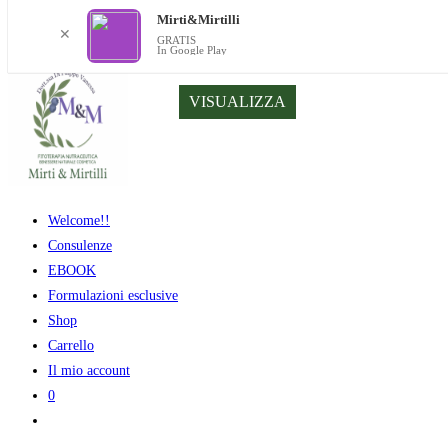
Mirti&Mirtilli
✕
GRATIS
In Google Play
Salta
VISUALIZZA
al
contenuto
Welcome!!
Consulenze
EBOOK
Formulazioni esclusive
Shop
Carrello
Il mio account
0
Attiva/disattiva
la