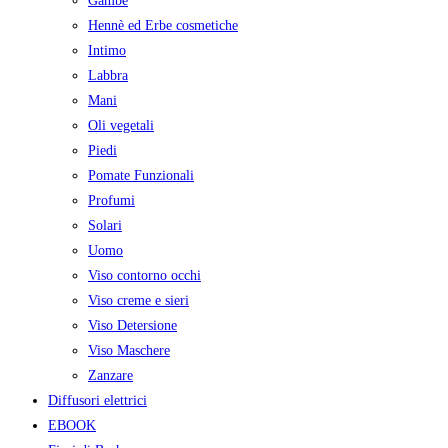
Gambe
Hennè ed Erbe cosmetiche
Intimo
Labbra
Mani
Oli vegetali
Piedi
Pomate Funzionali
Profumi
Solari
Uomo
Viso contorno occhi
Viso creme e sieri
Viso Detersione
Viso Maschere
Zanzare
Diffusori elettrici
EBOOK