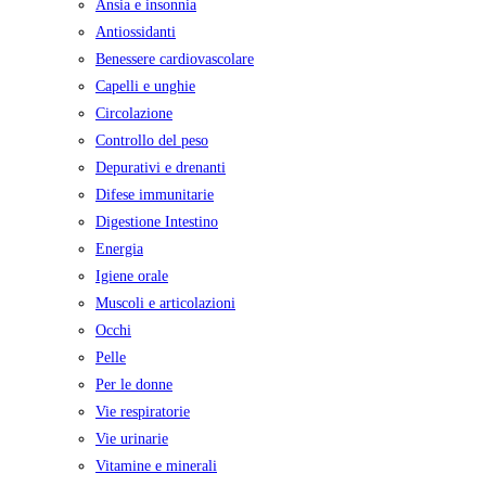
Ansia e insonnia
Antiossidanti
Benessere cardiovascolare
Capelli e unghie
Circolazione
Controllo del peso
Depurativi e drenanti
Difese immunitarie
Digestione Intestino
Energia
Igiene orale
Muscoli e articolazioni
Occhi
Pelle
Per le donne
Vie respiratorie
Vie urinarie
Vitamine e minerali