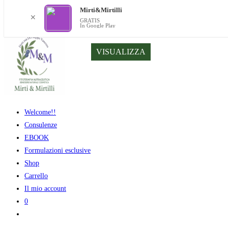
Mirti&Mirtilli
✕
GRATIS
In Google Play
Salta
VISUALIZZA
al
contenuto
Welcome!!
Consulenze
EBOOK
Formulazioni esclusive
Shop
Carrello
Il mio account
0
Attiva/disattiva
la