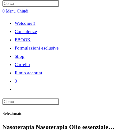
ricerca
0
Menu
Chiudi
sul
sito
Welcome!!
web
Consulenze
EBOOK
Formulazioni esclusive
Shop
Carrello
Il mio account
0
Attiva/disattiva
la
ricerca
Selezionato:
sul
sito
Nasoterapia Nasoterapia Olio essenziale…
web