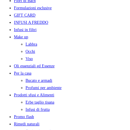
Fiori di Bach
Formulazioni esclusive
GIFT CARD
INFUSI A FREDDO
Infusi in filtri
Make up
Labbra
Occhi
Viso
Oli essenziali ed Essenze
Per la casa
Bucato e armadi
Profumi per ambiente
Prodotti sfusi e Alimenti
Erbe taglio tisana
Infusi di frutta
Promo flash
Rimedi naturali