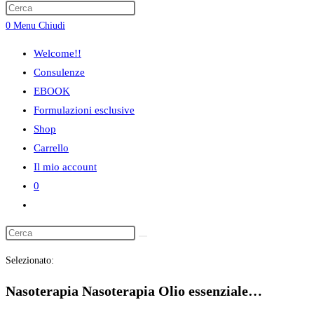
ricerca
0
Menu
Chiudi
sul
sito
Welcome!!
web
Consulenze
EBOOK
Formulazioni esclusive
Shop
Carrello
Il mio account
0
Attiva/disattiva
la
ricerca
Selezionato:
sul
sito
Nasoterapia Nasoterapia Olio essenziale…
web