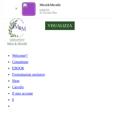
Mirti&Mirtilli
✕
GRATIS
In Google Play
Salta
VISUALIZZA
al
contenuto
Welcome!!
Consulenze
EBOOK
Formulazioni esclusive
Shop
Carrello
Il mio account
0
Attiva/disattiva
la