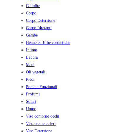
Cellulite
Corpo
Corpo Detersione
Corpo Idratanti
Gambe
Hennè ed Erbe cosmetiche
Intimo
Labbra
Mani
Oli vegetali
Piedi
Pomate Funzionali
Profumi
Solari
Uomo
Viso contorno occhi
Viso creme e sieri
Viso Detersione