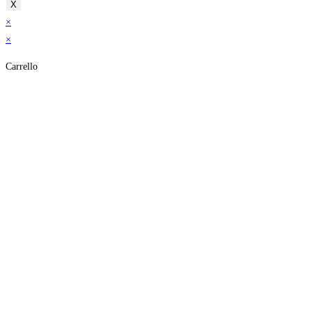
X
×
×
Carrello