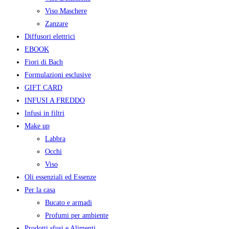
Viso Maschere
Zanzare
Diffusori elettrici
EBOOK
Fiori di Bach
Formulazioni esclusive
GIFT CARD
INFUSI A FREDDO
Infusi in filtri
Make up
Labbra
Occhi
Viso
Oli essenziali ed Essenze
Per la casa
Bucato e armadi
Profumi per ambiente
Prodotti sfusi e Alimenti