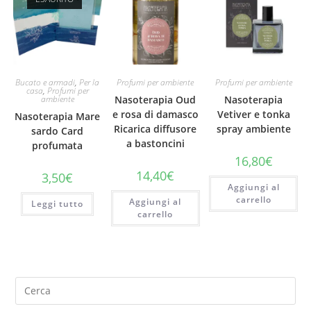
Bucato e armadi
,
Per la
Profumi per ambiente
Profumi per ambiente
casa
,
Profumi per
ambiente
Nasoterapia Oud
Nasoterapia
e rosa di damasco
Vetiver e tonka
Nasoterapia Mare
Ricarica diffusore
spray ambiente
sardo Card
a bastoncini
profumata
16,80
€
14,40
€
3,50
€
Aggiungi al
carrello
Aggiungi al
Leggi tutto
carrello