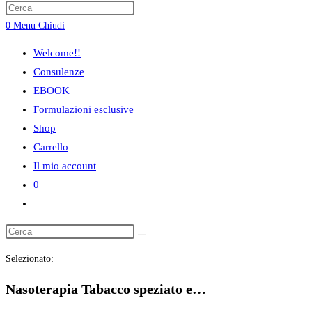
ricerca
0
Menu
Chiudi
sul
sito
Welcome!!
web
Consulenze
EBOOK
Formulazioni esclusive
Shop
Carrello
Il mio account
0
Attiva/disattiva
la
ricerca
Selezionato:
sul
sito
Nasoterapia Tabacco speziato e…
web