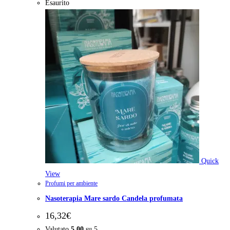
Esaurito
Quick
View
Profumi per ambiente
Nasoterapia Mare sardo Candela profumata
16,32
€
Valutato
5.00
su 5