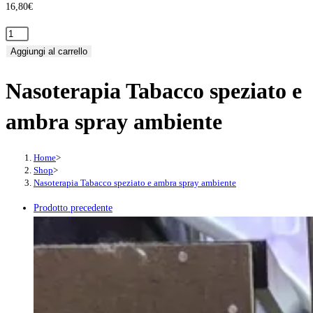
16,80
€
Nasoterapia
Tabacco
Aggiungi al carrello
speziato
Nasoterapia Tabacco speziato e
e
ambra
ambra spray ambiente
spray
ambiente
quantità
Home
>
Shop
>
Nasoterapia Tabacco speziato e ambra spray ambiente
Prodotto precedente