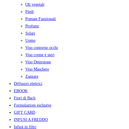
Oli vegetali
Piedi
Pomate Funzionali
Profumi
Solari
Uomo
Viso contorno occhi
Viso creme e sieri
Viso Detersione
Viso Maschere
Zanzare
Diffusori elettrici
EBOOK
Fiori di Bach
Formulazioni esclusive
GIFT CARD
INFUSI A FREDDO
Infusi in filtri