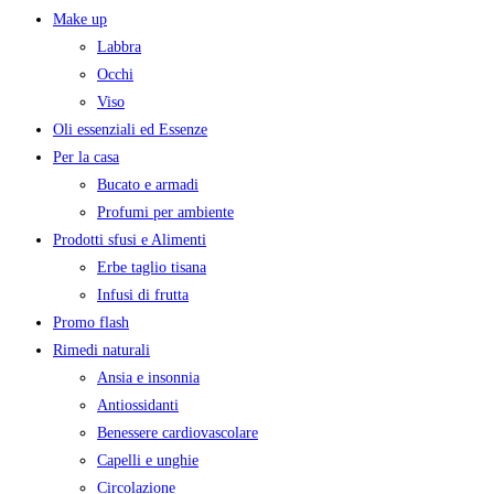
Make up
Labbra
Occhi
Viso
Oli essenziali ed Essenze
Per la casa
Bucato e armadi
Profumi per ambiente
Prodotti sfusi e Alimenti
Erbe taglio tisana
Infusi di frutta
Promo flash
Rimedi naturali
Ansia e insonnia
Antiossidanti
Benessere cardiovascolare
Capelli e unghie
Circolazione