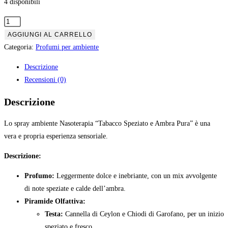
4 disponibili
Nasoterapia
Tabacco
AGGIUNGI AL CARRELLO
speziato
Categoria:
Profumi per ambiente
e
Descrizione
ambra
Recensioni (0)
spray
ambiente
Descrizione
quantità
Lo spray ambiente Nasoterapia “Tabacco Speziato e Ambra Pura” è una
vera e propria esperienza sensoriale.
Descrizione:
Profumo:
Leggermente dolce e inebriante, con un mix avvolgente
di note speziate e calde dell’ambra.
Piramide Olfattiva:
Testa:
Cannella di Ceylon e Chiodi di Garofano, per un inizio
speziato e fresco.