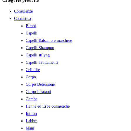
Categorie prodotto
Consulenze
Cosmetica
Bimbi
Capelli
Capelli Balsamo e maschere
Capelli Shampoo
Capelli stilyng
Capelli Trattamenti
Cellulite
Corpo
Corpo Detersione
Corpo Idratanti
Gambe
Hennè ed Erbe cosmetiche
Intimo
Labbra
Mani