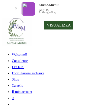
Mirti&Mirtilli
✕
GRATIS
In Google Play
Salta
VISUALIZZA
al
contenuto
Welcome!!
Consulenze
EBOOK
Formulazioni esclusive
Shop
Carrello
Il mio account
0
Attiva/disattiva
la