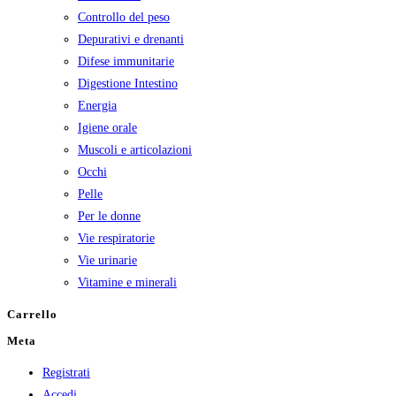
Controllo del peso
Depurativi e drenanti
Difese immunitarie
Digestione Intestino
Energia
Igiene orale
Muscoli e articolazioni
Occhi
Pelle
Per le donne
Vie respiratorie
Vie urinarie
Vitamine e minerali
Carrello
Meta
Registrati
Accedi