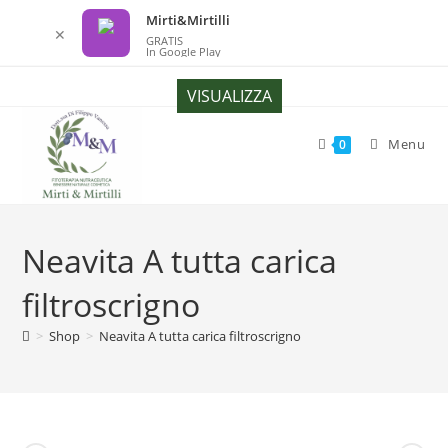
Mirti&Mirtilli
✕
GRATIS
In Google Play
Salta
VISUALIZZA
al
contenuto
Menu
0
Neavita A tutta carica
filtroscrigno
>
Shop
>
Neavita A tutta carica filtroscrigno