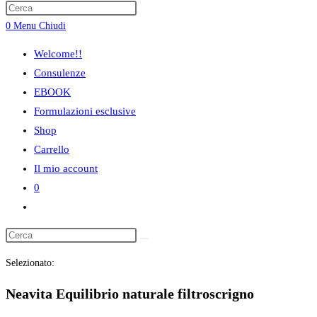
ricerca
0
Menu
Chiudi
sul
sito
Welcome!!
web
Consulenze
EBOOK
Formulazioni esclusive
Shop
Carrello
Il mio account
0
Attiva/disattiva
la
ricerca
Selezionato:
sul
sito
Neavita Equilibrio naturale filtroscrigno
web