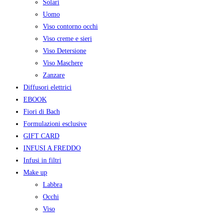
Solari
Uomo
Viso contorno occhi
Viso creme e sieri
Viso Detersione
Viso Maschere
Zanzare
Diffusori elettrici
EBOOK
Fiori di Bach
Formulazioni esclusive
GIFT CARD
INFUSI A FREDDO
Infusi in filtri
Make up
Labbra
Occhi
Viso