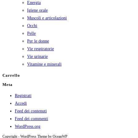
Energia
Igiene orale
Muscoli e articolazioni
Occhi
Pelle
Per le donne
Vie respiratorie
Vie urinarie
Vitamine e minerali
Carrello
Meta
Registrati
Accedi
Feed dei contenuti
Feed dei commenti
WordPress.org
Copyright - WordPress Theme by OceanWP