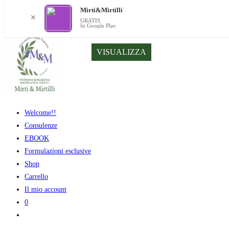
Mirti&Mirtilli
✕
GRATIS
In Google Play
Salta
VISUALIZZA
al
contenuto
Welcome!!
Consulenze
EBOOK
Formulazioni esclusive
Shop
Carrello
Il mio account
0
Attiva/disattiva
la