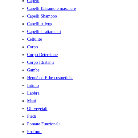
Capelli
Capelli Balsamo e maschere
Capelli Shampoo
Capelli stilyng
Capelli Trattamenti
Cellulite
Corpo
Corpo Detersione
Corpo Idratanti
Gambe
Hennè ed Erbe cosmetiche
Intimo
Labbra
Mani
Oli vegetali
Piedi
Pomate Funzionali
Profumi