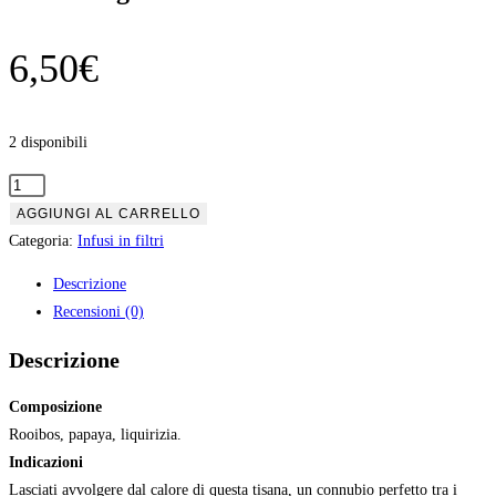
6,50
€
2 disponibili
Neavita
Equilibrio
AGGIUNGI AL CARRELLO
naturale
Categoria:
Infusi in filtri
filtroscrigno
Descrizione
quantità
Recensioni (0)
Descrizione
Composizione
Rooibos, papaya, liquirizia.
Indicazioni
Lasciati avvolgere dal calore di questa tisana, un connubio perfetto tra i