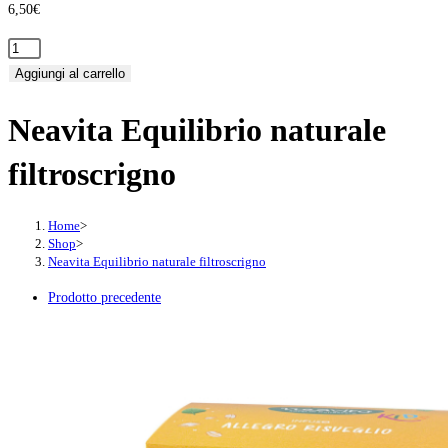
6,50
€
Neavita
Equilibrio
Aggiungi al carrello
naturale
Neavita Equilibrio naturale
filtroscrigno
quantità
filtroscrigno
Home
>
Shop
>
Neavita Equilibrio naturale filtroscrigno
Prodotto precedente