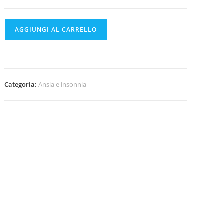
Purae
AGGIUNGI AL CARRELLO
Liberansia
Integratore
pastiglie
orosolubili
Categoria:
Ansia e insonnia
quantità