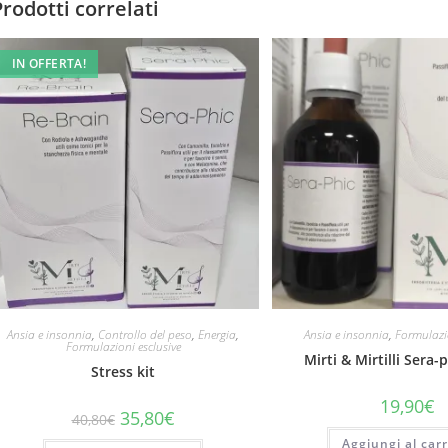
Prodotti correlati
IN OFFERTA!
Ansia e insonnia
,
Controllo del peso
,
Energia
,
Ansia e insonnia
,
Formulazio
Formulazioni esclusive
Mirti & Mirtilli Sera-
Stress kit
19,90
€
Il
Il
35,80
€
40,80
€
prezzo
prezzo
originale
attuale
Aggiungi al carr