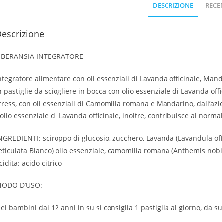
DESCRIZIONE
RECEN
escrizione
IBERANSIA INTEGRATORE
ntegratore alimentare con oli essenziali di Lavanda officinale, Ma
n pastiglie da sciogliere in bocca con olio essenziale di Lavanda offic
tress, con oli essenziali di Camomilla romana e Mandarino, dall’az
’olio essenziale di Lavanda officinale, inoltre, contribuisce al norm
NGREDIENTI: sciroppo di glucosio, zucchero, Lavanda (Lavandula offi
eticulata Blanco) olio essenziale, camomilla romana (Anthemis nobilis
cidita: acido citrico
ODO D’USO:
ei bambini dai 12 anni in su si consiglia 1 pastiglia al giorno, da