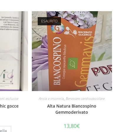
ESAURITO
ni esclusive
Ansia e insonnia
,
Benessere cardiovascolare
phic gocce
Alta Natura Biancospino
Gemmoderivato
13,80
€
ello