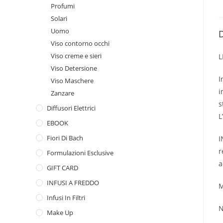
Profumi
Solari
Uomo
D
Viso contorno occhi
Viso creme e sieri
L
Viso Detersione
I
Viso Maschere
i
Zanzare
s
Diffusori Elettrici
L
EBOOK
Fiori Di Bach
I
r
Formulazioni Esclusive
a
GIFT CARD
INFUSI A FREDDO
M
Infusi In Filtri
N
Make Up