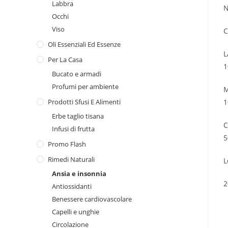
Labbra
N
Occhi
Viso
C
Oli Essenziali Ed Essenze
L
Per La Casa
1
Bucato e armadi
Profumi per ambiente
M
1
Prodotti Sfusi E Alimenti
Erbe taglio tisana
C
Infusi di frutta
5
Promo Flash
Rimedi Naturali
L
Ansia e insonnia
2
Antiossidanti
Benessere cardiovascolare
Capelli e unghie
Circolazione