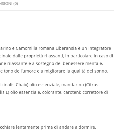
SIONI (0)
ndarino e Camomilla romana.Liberansia è un integratore
inale dalle proprietà rilassanti, in particolare in caso di
ione rilassante e a sostegno del benessere mentale.
ale tono dell’umore e a migliorare la qualità del sonno.
cinalis Chaix) olio essenziale, mandarino (Citrus
 L) olio essenziale, colorante, caroteni; correttore di
 succhiare lentamente prima di andare a dormire.