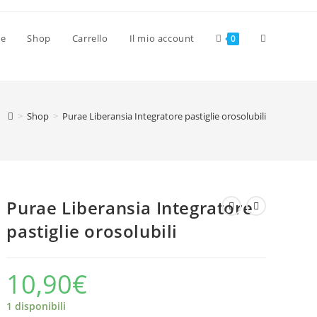
Attiva/disat
ve
Shop
Carrello
Il mio account
0
la
>
Shop
>
Purae Liberansia Integratore pastiglie orosolubili
ricerca
sul
Purae Liberansia Integratore
pastiglie orosolubili
sito
10,90
€
web
1 disponibili