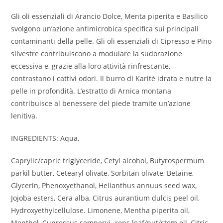
Gli oli essenziali di Arancio Dolce, Menta piperita e Basilico
svolgono un’azione antimicrobica specifica sui principali
contaminanti della pelle. Gli oli essenziali di Cipresso e Pino
silvestre contribuiscono a modulare la sudorazione
eccessiva e, grazie alla loro attività rinfrescante,
contrastano i cattivi odori. Il burro di Karitè idrata e nutre la
pelle in profondità. L’estratto di Arnica montana
contribuisce al benessere del piede tramite un’azione
lenitiva.
INGREDIENTS: Aqua,
Caprylic/capric triglyceride, Cetyl alcohol, Butyrospermum
parkil butter, Cetearyl olivate, Sorbitan olivate, Betaine,
Glycerin, Phenoxyethanol, Helianthus annuus seed wax,
Jojoba esters, Cera alba, Citrus aurantium dulcis peel oil,
Hydroxyethylcellulose. Limonene, Mentha piperita oil,
Menthol, Cupressus sempervi- rens leaf/nut/stem oil, Citric