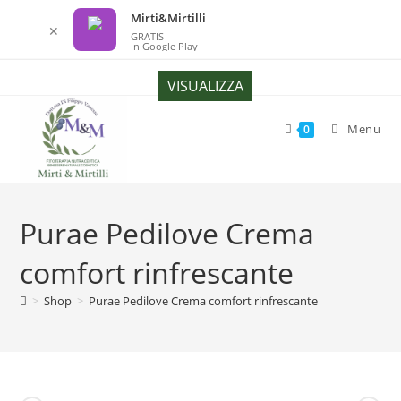
Mirti&Mirtilli
✕
GRATIS
In Google Play
Salta
VISUALIZZA
al
contenuto
Menu
0
Purae Pedilove Crema
comfort rinfrescante
>
Shop
>
Purae Pedilove Crema comfort rinfrescante