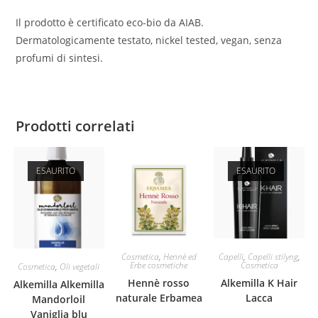
Il prodotto è certificato eco-bio da AIAB.
Dermatologicamente testato, nickel tested, vegan, senza
profumi di sintesi.
Prodotti correlati
ESAURITO
ESAURITO
Cosmetica
,
Hennè ed
Capelli
,
Capelli stilyng
,
Erbe cosmetiche
Cosmetica
Cosmetica
,
Oli vegetali
Hennè rosso
Alkemilla K Hair
Alkemilla Alkemilla
naturale Erbamea
Lacca
Mandorloil
Vaniglia blu