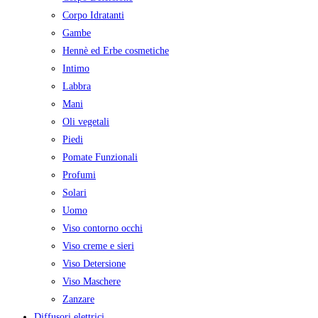
Corpo Idratanti
Gambe
Hennè ed Erbe cosmetiche
Intimo
Labbra
Mani
Oli vegetali
Piedi
Pomate Funzionali
Profumi
Solari
Uomo
Viso contorno occhi
Viso creme e sieri
Viso Detersione
Viso Maschere
Zanzare
Diffusori elettrici