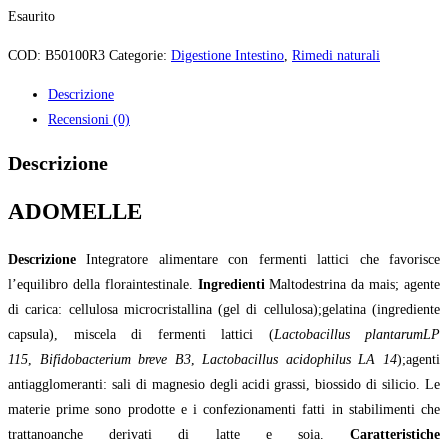
Esaurito
COD:
B50100R3
Categorie:
Digestione Intestino
,
Rimedi naturali
Descrizione
Recensioni (0)
Descrizione
ADOMELLE
Descrizione
Integratore alimentare con fermenti lattici che favorisce
l’equilibro della floraintestinale.
Ingredienti
Maltodestrina da mais; agen
te
di carica: cellulosa microcristallina (gel di cellulosa);gelatina (ingrediente
capsula), miscela di fermenti lattici (
Lactobacillus plantarumLP
115
,
Bifidobacterium breve B3
,
Lactobacillus acidophilus LA 14
);agenti
antiagglomeranti: sali di magnesio degli acidi grassi, biossido di silicio. Le
materie prime sono prodotte e i confezionamenti fatti in stabilimenti che
trattanoanche derivati di latte e soia.
Caratteristiche