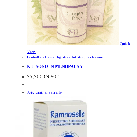
Quick
View
Controllo del peso
,
Digestione Intestino
,
Per le donne
Kit ‘SONO IN MENOPAUSA’
Il
Il
75,70
€
69,90
€
prezzo
prezzo
originale
attuale
era:
è:
Aggiungi al carrello
75,70€.
69,90€.