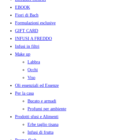
EBOOK
Fiori di Bach
Formulazioni esclusive
GIFT CARD
INFUSI A FREDDO
Infusi in filtri
Make up
Labbra
Occhi
Viso
Oli essenziali ed Essenze
Per la casa
Bucato e armadi
Profumi per ambiente
Prodotti sfusi e Alimenti
Erbe taglio tisana
Infusi di frutta