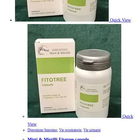
Quick View
Quick
View
Digestione Intestino
,
Vie respiratorie
,
Vie urinarie
Mirti & Mirtilli Fitotree capsule