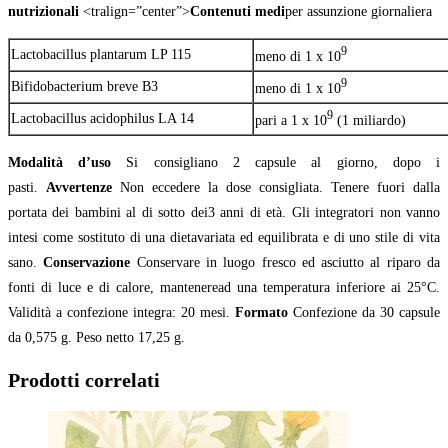
nutrizionali
<tralign=”center”>
Contenuti medi
per assunzione giornaliera
9
Lactobacillus plantarum LP 115
meno di 1 x 10
9
Bifidobacterium breve B3
meno di 1 x 10
9
Lactobacillus acidophilus LA 14
pari a 1 x 10
(1 miliardo)
Modalità d’uso
Si consigliano 2 capsule al giorno, dopo i
pasti.
Avvertenze
Non eccedere la dose consigliata. Tenere fuori dalla
portata dei bambini al di sotto dei3 anni di età. Gli integratori non vanno
intesi come sostituto di una dietavariata ed equilibrata e di uno stile di vita
sano.
Conservazione
Conservare in luogo fresco ed asciutto al riparo da
fonti di luce e di calore, manteneread una temperatura inferiore ai 25°C.
Validità a confezione integra: 20 mesi.
Formato
Confezione da 30 capsule
da 0,575 g. Peso netto 17,25 g.
Prodotti correlati