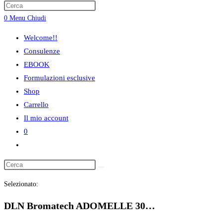
ricerca
0
Menu
Chiudi
sul
sito
Welcome!!
web
Consulenze
EBOOK
Formulazioni esclusive
Shop
Carrello
Il mio account
0
Attiva/disattiva
la
ricerca
Selezionato:
sul
sito
DLN Bromatech ADOMELLE 30…
web