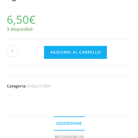
6,50
€
3 disponibili
Neavita
AGGIUNGI AL CARRELLO
Filtroscrigno
Ananas
e
Agrumi
Categoria:
Infusi in filtri
quantità
DESCRIZIONE
RECENSIONI (0)