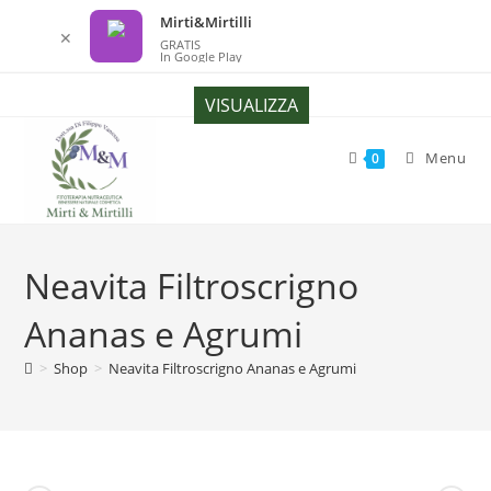
Mirti&Mirtilli
✕
GRATIS
In Google Play
Salta
VISUALIZZA
al
contenuto
Menu
0
Neavita Filtroscrigno
Ananas e Agrumi
>
Shop
>
Neavita Filtroscrigno Ananas e Agrumi