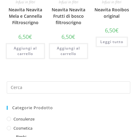
Infusi in filtri
Infusi in filtri
Infusi in filtri
Neavita Neavita
Neavita Neavita
Neavita Rooibos
Mela e Cannella
Frutti di bosco
original
Filtroscrigno
filtroscrigno
6,50
€
6,50
€
6,50
€
Leggi tutto
Aggiungi al
Aggiungi al
carrello
carrello
Categorie Prodotto
Consulenze
Cosmetica
Bimbi