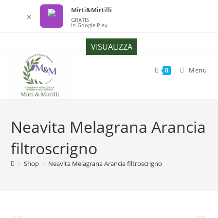
Mirti&Mirtilli
✕
GRATIS
In Google Play
Salta
VISUALIZZA
al
contenuto
Menu
0
Neavita Melagrana Arancia
filtroscrigno
>
Shop
>
Neavita Melagrana Arancia filtroscrigno