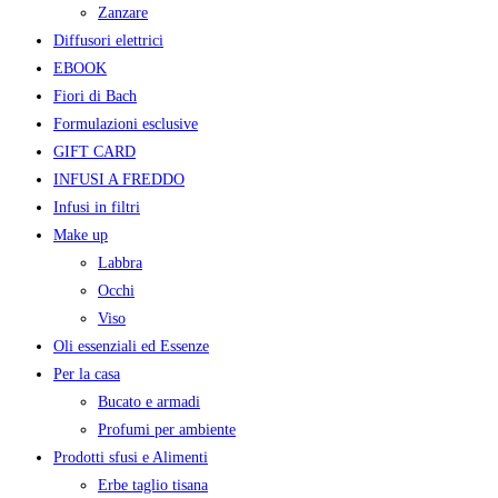
Zanzare
Diffusori elettrici
EBOOK
Fiori di Bach
Formulazioni esclusive
GIFT CARD
INFUSI A FREDDO
Infusi in filtri
Make up
Labbra
Occhi
Viso
Oli essenziali ed Essenze
Per la casa
Bucato e armadi
Profumi per ambiente
Prodotti sfusi e Alimenti
Erbe taglio tisana