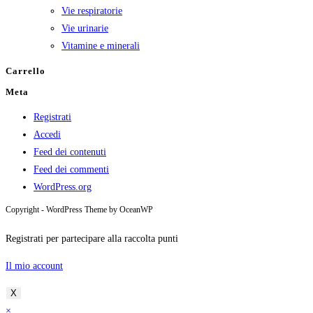
Vie respiratorie
Vie urinarie
Vitamine e minerali
Carrello
Meta
Registrati
Accedi
Feed dei contenuti
Feed dei commenti
WordPress.org
Copyright - WordPress Theme by OceanWP
Registrati per partecipare alla raccolta punti
Il mio account
X
×