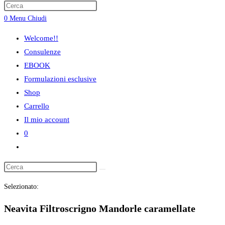
ricerca
0
Menu
Chiudi
sul
sito
Welcome!!
web
Consulenze
EBOOK
Formulazioni esclusive
Shop
Carrello
Il mio account
0
Attiva/disattiva
la
ricerca
Selezionato:
sul
sito
Neavita Filtroscrigno Mandorle caramellate
web