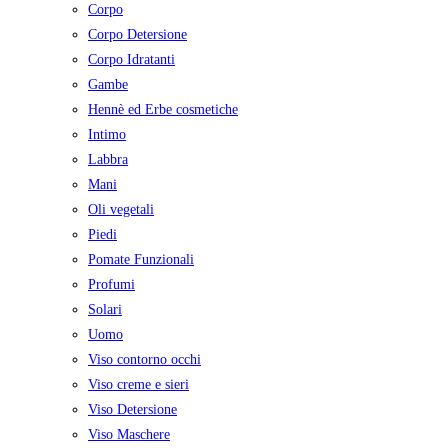
Corpo
Corpo Detersione
Corpo Idratanti
Gambe
Hennè ed Erbe cosmetiche
Intimo
Labbra
Mani
Oli vegetali
Piedi
Pomate Funzionali
Profumi
Solari
Uomo
Viso contorno occhi
Viso creme e sieri
Viso Detersione
Viso Maschere