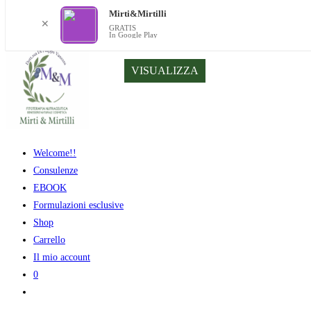
Mirti&Mirtilli
✕
GRATIS
In Google Play
Salta
VISUALIZZA
al
contenuto
Welcome!!
Consulenze
EBOOK
Formulazioni esclusive
Shop
Carrello
Il mio account
0
Attiva/disattiva
la