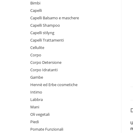
Bimbi
Capelli
Capelli Balsamo e maschere
Capelli Shampoo
Capelli stilyng
Capelli Trattamenti
Cellulite
Corpo
Corpo Detersione
Corpo Idratanti
Gambe
Hennè ed Erbe cosmetiche
Intimo
Labbra
Mani
D
Oli vegetali
Piedi
U
m
Pomate Funzionali