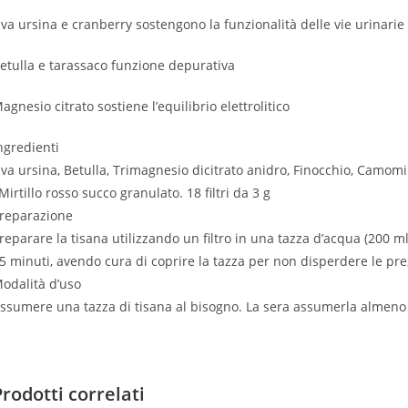
va ursina e cranberry sostengono la funzionalità delle vie urinarie
etulla e tarassaco funzione depurativa
agnesio citrato sostiene l’equilibrio elettrolitico
ngredienti
va ursina, Betulla, Trimagnesio dicitrato anidro, Finocchio, Camomill
 Mirtillo rosso succo granulato. 18 filtri da 3 g
reparazione
reparare la tisana utilizzando un filtro in una tazza d’acqua (200 ml
5 minuti, avendo cura di coprire la tazza per non disperdere le prez
odalità d’uso
ssumere una tazza di tisana al bisogno. La sera assumerla almeno un
Prodotti correlati