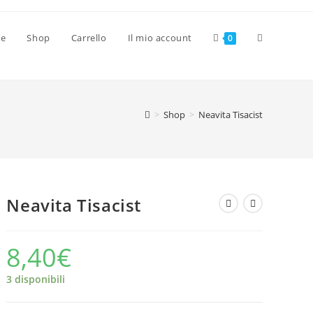
Attiva/disat
ve
Shop
Carrello
Il mio account
0
la
>
Shop
>
Neavita Tisacist
ricerca
sul
Neavita Tisacist
sito
8,40
€
3 disponibili
web