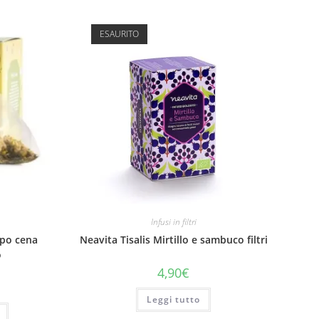
ESAURITO
Infusi in filtri
opo cena
Neavita Tisalis Mirtillo e sambuco filtri
o
4,90
€
Leggi tutto