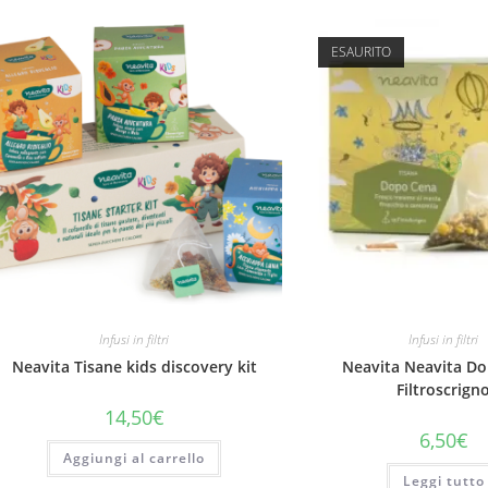
ESAURITO
Infusi in filtri
Infusi in filtri
Neavita Tisane kids discovery kit
Neavita Neavita D
Filtroscrign
14,50
€
6,50
€
Aggiungi al carrello
Leggi tutto