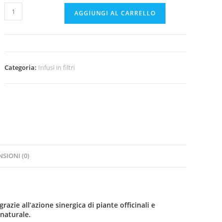
Neavita
AGGIUNGI AL CARRELLO
Tisacist
quantità
Categoria:
Infusi in filtri
SIONI (0)
azie all’azione sinergica di piante officinali e
naturale.