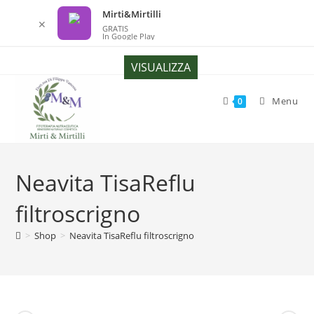
Mirti&Mirtilli
✕
GRATIS
In Google Play
Salta
VISUALIZZA
al
contenuto
Menu
0
Neavita TisaReflu
filtroscrigno
>
Shop
>
Neavita TisaReflu filtroscrigno